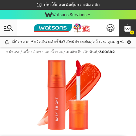
ชอปออนไลน์ครั้งแรก ลดเพิ่มจุก ๆ 10%! 🎉
เก็บโค้ดลดเพิ่มคุ้มกว่าเดิม คลิก
สมาชิกวัตสัน คลับดียังไง?
📦ส่งฟรี! เมื่อชอป 499฿
Watsons Services
0
มีบัตรสมาชิกวัตสัน คลับรึยัง? สิทธิประหยัดสุดว้าวรอคุณอยู่ ชอปคุ้มกว
มีบัตรสมาชิกวัตสัน คลับรึยัง? สิทธิประหยัดสุดว้าวรอคุณอยู่ ชอปคุ้มกว่าเดิม คลิก!
หน้าแรก
/
เครื่องสำอาง และน้ำหอม
/
เมคอัพ ลิป
/
ลิปทินท์
/
300882