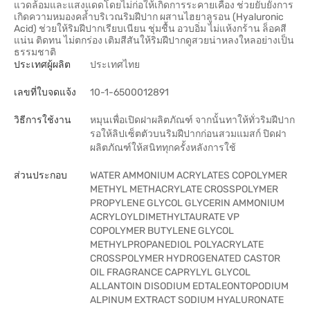
แวดล้อมและแสงแดดโดยไม่ก่อให้เกิดการระคายเคือง ช่วยยับยั้งการ
เกิดความหมองคล้ำบริเวณริมฝีปาก ผสานไฮยาลูรอน (Hyaluronic
Acid) ช่วยให้ริมฝีปากเรียบเนียน ชุ่มชื้น อวบอิ่ม ไม่แห้งกร้าน ล็อคสี
แน่น ติดทน ไม่ตกร่อง เติมสีสันให้ริมฝีปากดูสวยน่าหลงใหลอย่างเป็น
ธรรมชาติ
ประเทศผู้ผลิต
ประเทศไทย
เลขที่ใบจดแจ้ง
10-1-6500012891
วิธีการใช้งาน
หมุนเพื่อเปิดฝาผลิตภัณฑ์ จากนั้นทาให้ทั่วริมฝีปาก
รอให้ลิปเซ็ตตัวบนริมฝีปากก่อนสวมแมสก์ ปิดฝา
ผลิตภัณฑ์ให้สนิททุกครั้งหลังการใช้
ส่วนประกอบ
WATER AMMONIUM ACRYLATES COPOLYMER
METHYL METHACRYLATE CROSSPOLYMER
PROPYLENE GLYCOL GLYCERIN AMMONIUM
ACRYLOYLDIMETHYLTAURATE VP
COPOLYMER BUTYLENE GLYCOL
METHYLPROPANEDIOL POLYACRYLATE
CROSSPOLYMER HYDROGENATED CASTOR
OIL FRAGRANCE CAPRYLYL GLYCOL
ALLANTOIN DISODIUM EDTALEONTOPODIUM
ALPINUM EXTRACT SODIUM HYALURONATE