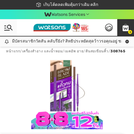
ชอปออนไลน์ครั้งแรก ลดเพิ่มจุก ๆ 10%! 🎉
เก็บโค้ดลดเพิ่มคุ้มกว่าเดิม คลิก
สมาชิกวัตสัน คลับดียังไง?
📦ส่งฟรี! เมื่อชอป 499฿
Watsons Services
0
มีบัตรสมาชิกวัตสัน คลับรึยัง? สิทธิประหยัดสุดว้าวรอคุณอยู่ ชอปคุ้มกว
มีบัตรสมาชิกวัตสัน คลับรึยัง? สิทธิประหยัดสุดว้าวรอคุณอยู่ ชอปคุ้มกว่าเดิม คลิก!
หน้าแรก
/
เครื่องสำอาง และน้ำหอม
/
เมคอัพ อาย
/
ดินสอเขียนคิ้ว
/
308765