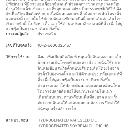
Officinalis ที่มีสารแอนตี้ออกซิแดนท์ ช่วยลดการขาดหลุดร่วง พร้อม
บำรุงให้ขนคิ้วแข็งแรง เผยคิ้วดูสวยคมอย่างเป็นธรรมชาติ วิธ๊ใช้ ดึง
ฝาเพื่อเปิดผลิตภัณฑ์ หมุนเนื้อดินสอออกมาเล็กน้อย วาดเส้นโครงคิ้ว
และหางคิ้ว จากนั้นใช้ปลายดินสอเขียนสะกิดคิ้วแบบเส้นต่อเส้นโดย
เริ่มจากหัวคิ้วไปยังหางคิ้ว และใช้ด้านแปรงเกลี่ยเบลนด์ที่คิ้ว เพื่อให้ดู
สวยฟุ้งเป็นธรรมชาติมากยิ่งขึ้น
ประเทศผู้ผลิต
ประเทศจีน
เลขที่ใบจดแจ้ง
10-2-6600025137
วิธีการใช้งาน
ดึงฝาเพื่อเปิดผลิตภัณฑ์ หมุนเนื้อดินสอออกมาเล็ก
น้อย วาดเส้นโครงคิ้วและหางคิ้ว จากนั้นใช้ปลาย
ดินสอเขียนสะกิดคิ้วแบบเส้นต่อเส้นโดยเริ่มจาก
หัวคิ้วไปยังหางคิ้ว และใช้ด้านแปรงเกลี่ยเบลนด์ที่
คิ้ว เพื่อให้ดูสวยฟุ้งเป็นธรรมชาติมากยิ่งขึ้น
สามารถเหลาให้ปลายดินสอแหลมคมเหมือนใหม่
โดยวางปลายดินสอให้ขนานระนาบในแนว
เดียวกันบนกระดาษหรือบนพื้นที่สะอาด และเริ่ม
ฝนปลายดินสอให้แหลมคมตามต้องการ ปิดฝาให้
สนิททุกครั้งหลังการใช้
ส่วนประกอบ
HYDROGENATED RAPESEED OIL
HYDROGENATED SOYBEAN OIL C10-18