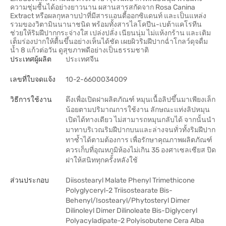
ความชุ่มชื้นได้อย่างยาวนาน ผสานสารสกัดจาก Rosa Canina
Extract หรือผลกุหลาบป่าที่มีสารแอนตี้ออกซิแดนท์ และเป็นแหล่ง
รวมของวิตามินนานาชนิด พร้อมทั้งสารไลโคปีน-เบต้าแคโรทีน
ช่วยให้ริมฝีปากกระจ่างใส เปล่งปลั่ง เนียนนุ่ม ไม่แห้งกร้าน และเติม
เต็มร่องปากให้ตื้นขึ้นอย่างเห็นได้ชัด เผยผิวริมฝีปากฉ่ำโกลว์ดุจดื่ม
น้ำ 8 แก้วต่อวัน ดูสุขภาพดีอย่างเป็นธรรมชาติ
ประเทศผู้ผลิต
ประเทศจีน
เลขที่ใบจดแจ้ง
10-2-6600034009
วิธีการใช้งาน
ดึงเพื่อเปิดฝาผลิตภัณฑ์ หมุนเนื้อลิปขึ้นมาเพียงเล็ก
น้อยตามปริมาณการใช้งาน ลักษณะแท่งลิปหมุน
เปิดได้ทางเดียว ไม่สามารถหมุนกลับได้ จากนั้นนำ
มาทาบริเวณริมฝีปากบนและล่างจนทั่วทั้งริมฝีปาก
ทาซ้ำได้ตามต้องการ เพื่อรักษาคุณภาพผลิตภัณฑ์
ควรเก็บที่อุณหภูมิห้องไม่เกิน 35 องศาเซลเซียส ปิด
ฝาให้สนิททุกครั้งหลังใช้
ส่วนประกอบ
Diisostearyl Malate Phenyl Trimethicone
Polyglyceryl-2 Triisostearate Bis-
Behenyl/Isostearyl/Phytosteryl Dimer
Dilinoleyl Dimer Dilinoleate Bis-Diglyceryl
Polyacyladipate-2 Polyisobutene Cera Alba