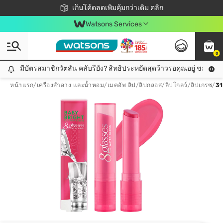
ชอปออนไลน์ครั้งแรก ลดเพิ่มจุก ๆ 10%! 🎉
เก็บโค้ดลดเพิ่มคุ้มกว่าเดิม คลิก
สมาชิกวัตสัน คลับดียังไง?
📦ส่งฟรี! เมื่อชอป 499฿
Watsons Services
0
มีบัตรสมาชิกวัตสัน คลับรึยัง? สิทธิประหยัดสุดว้าวรอคุณอยู่ ชอปคุ้มกว
มีบัตรสมาชิกวัตสัน คลับรึยัง? สิทธิประหยัดสุดว้าวรอคุณอยู่ ชอปคุ้มกว่าเดิม คลิก!
หน้าแรก
/
เครื่องสำอาง และน้ำหอม
/
เมคอัพ ลิป
/
ลิปกลอส/ลิปโกลว์/ลิปเกรซ
/
31