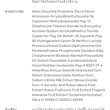
ปิดฝาให้สนิททุกครั้งหลังใช้งาน
ส่วนประกอบ
Water Glycerine Propylene Glycol Flavor
Ammonium Acryloyldimethyltaurate/Vp
Copolymer Methylpropanediol Peg-12
Dimethicone Titanium Dioxide Hydroxyethyl
Acrylate/Sodium Acryloyldimethyl Taurate
Copolymer Ppg-26-Buteth-26 Squalane Peg-
40 Hydrogenated Castor Oil Menthyl Lactate
Phenoxyethanol Sodium Diethylenetriamine
Pentamethylene Phosphonate Disodium Edta
Chlorphenesin Bisabolol Allantoin Polysorbate
60 Sodium Gluceptate Sucralosebutylene
Glycol Sorbitan Isostearate Peg-4 8001-21-6
Helianthus Annuus Seed Oil Hydrolyzed Corn
Starch Octenylsuccinate Xanthan Gum
Sodium Citrate Milk Extract Biosaccharide
Gum-4 Ascorbic Acid Rubus Idaeus Fruit
Extract Rubus Fruticosus Fruit Extract Fragaria
Ananassa Fruit Extract Tocopherol Hydrated
Silica Ci 15985 Ci 16255 Ci 42090
คำเตือน
หากใช้แล้วมีความผิดปกติใด ๆ เกิดขึ้น ต้องหยุดใช้