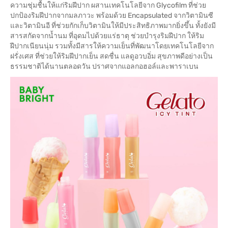
ความชุ่มชื้นให้แก่ริมฝีปาก ผสานเทคโนโลยีจาก Glycofilm ที่ช่วย
ปกป้องริมฝีปากจากมลภาวะ พร้อมด้วย Encapsulated จากวิตามินซี
และวิตามินอี ที่ช่วยกักเก็บวิตามินให้มีประสิทธิภาพมากยิ่งขึ้น ทั้งยังมี
สารสกัดจากน้ำนม ที่อุดมไปด้วยแร่ธาตุ ช่วยบำรุงริมฝีปาก ให้ริม
ฝีปากเนียนนุ่ม รวมทั้งมีสารให้ความเย็นที่พัฒนาโดยเทคโนโลยีจาก
ฝรั่งเศส ที่ช่วยให้ริมฝีปากเย็น สดชื่น แลดูอวบอิ่ม สุขภาพดีอย่างเป็น
ธรรมชาติได้นานตลอดวัน ปราศจากแอลกอฮอล์และพาราเบน