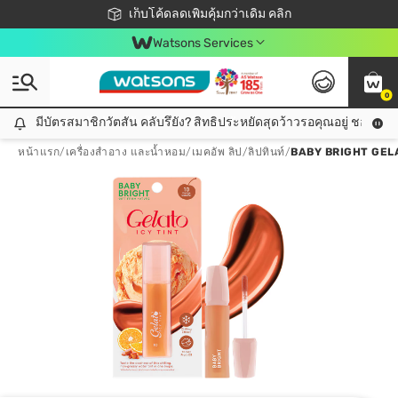
ชอปออนไลน์ครั้งแรก ลดเพิ่มจุก ๆ 10%! 🎉
เก็บโค้ดลดเพิ่มคุ้มกว่าเดิม คลิก
สมาชิกวัตสัน คลับดียังไง?
📦ส่งฟรี! เมื่อชอป 499฿
Watsons Services
0
มีบัตรสมาชิกวัตสัน คลับรึยัง? สิทธิประหยัดสุดว้าวรอคุณอยู่ ชอปคุ้มกว
มีบัตรสมาชิกวัตสัน คลับรึยัง? สิทธิประหยัดสุดว้าวรอคุณอยู่ ชอปคุ้มกว่าเดิม คลิก!
หน้าแรก
/
เครื่องสำอาง และน้ำหอม
/
เมคอัพ ลิป
/
ลิปทินท์
/
BABY BRIGHT GELA