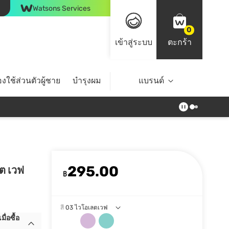
Watsons Services
0
เข้าสู่ระบบ
ตะกร้า
งใช้ส่วนตัวผู้ชาย
บำรุงผม
ไลฟ์สไตล์
แบรนด์
Top Brands
295.00
ลต เวฟ
฿
สี
03 ไวโอเลตเวฟ
ื่อซื้อ