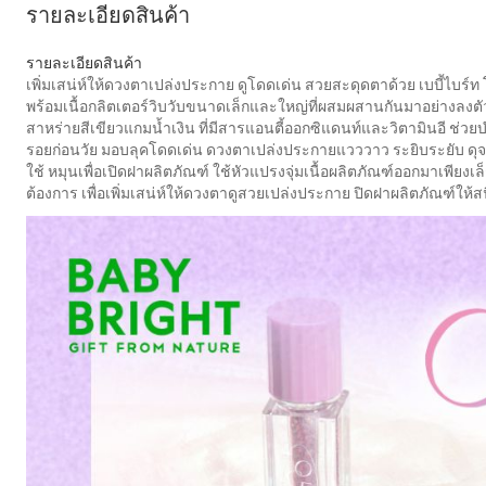
รายละเอียดสินค้า
รายละเอียดสินค้า
เพิ่มเสน่ห์ให้ดวงตาเปล่งประกาย ดูโดดเด่น สวยสะดุดตาด้วย เบบี้ไบร์ท 
พร้อมเนื้อกลิตเตอร์วิบวับขนาดเล็กและใหญ่ที่ผสมผสานกันมาอย่างลงต
สาหร่ายสีเขียวแกมน้ำเงิน ที่มีสารแอนตี้ออกซิแดนท์และวิตามินอี ช่วยบ
รอยก่อนวัย มอบลุคโดดเด่น ดวงตาเปล่งประกายแวววาว ระยิบระยับ 
ใช้ หมุนเพื่อเปิดฝาผลิตภัณฑ์ ใช้หัวแปรงจุ่มเนื้อผลิตภัณฑ์ออกมาเพียง
ต้องการ เพื่อเพิ่มเสน่ห์ให้ดวงตาดูสวยเปล่งประกาย ปิดฝาผลิตภัณฑ์ให้สน