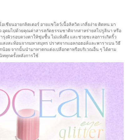
โอเชียนอายกลิตเตอร์ อายแชโดว์เนื้อลิควิด เกลี่ยง่าย ติดทน มา
ัว อุดมไปด้วยคุณค่าสารสกัดธรรมชาติจากสาหร่ายสไปรูลินา หรือ
ำรุงผิวรอบดวงตาให้ชุ่มชื้น ไม่แห้งตึง และช่วยชะลอการเกิดริ้ว
ดุจแสงสะท้อนจากมหาสมุทร ปราศจากแอลกอฮอล์และพาราเบน วิธี
เล็กน้อย จากนั้นนำมาทาตกแต่งเปลือกตาหรือบริเวณอื่น ๆ ได้ตาม
ิททุกครั้งหลังการใช้