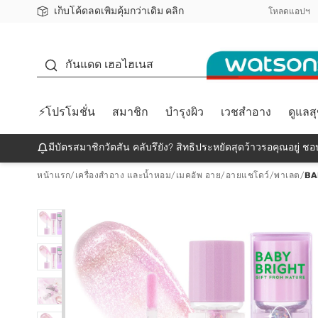
เก็บโค้ดลดเพิ่มคุ้มกว่าเดิม คลิก
ชอปออนไลน์ครั้งแรก ลดเพิ่มจุก ๆ 10%! 🎉
📦ส่งฟรี! เมื่อชอป 499฿
สมาชิกวัตสัน คลับดียังไง?
โหลดแอปฯ
กันแดด
กันแดด เฮอไฮเนส
⚡โปรโมชั่น
สมาชิก
บำรุงผิว
เวชสำอาง
ดูแลส
มีบัตรสมาชิกวัตสัน คลับรึยัง? สิทธิประหยัดสุดว้าวรอคุณอยู่ ชอป
หน้าแรก
/
เครื่องสำอาง และน้ำหอม
/
เมคอัพ อาย
/
อายแชโดว์/พาเลต
/
BA