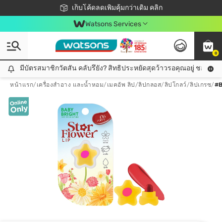
ชอปออนไลน์ครั้งแรก ลดเพิ่มจุก ๆ 10%! 🎉
เก็บโค้ดลดเพิ่มคุ้มกว่าเดิม คลิก
สมาชิกวัตสัน คลับดียังไง?
📦ส่งฟรี! เมื่อชอป 499฿
Watsons Services
0
มีบัตรสมาชิกวัตสัน คลับรึยัง? สิทธิประหยัดสุดว้าวรอคุณอยู่ ชอปคุ้มกว
มีบัตรสมาชิกวัตสัน คลับรึยัง? สิทธิประหยัดสุดว้าวรอคุณอยู่ ชอปคุ้มกว่าเดิม คลิก!
หน้าแรก
/
เครื่องสำอาง และน้ำหอม
/
เมคอัพ ลิป
/
ลิปกลอส/ลิปโกลว์/ลิปเกรซ
/
#B