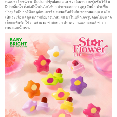
คุณประโยชน์จาก Sodium Hyaluronate ช่วยล็อคความชุ่มชื้นให้ริม
ฝีปากอิ่มน้ำ ทั้งยังมีน้ำมันโจโจ้บา ช่วยชะลอการสูญเสียน้ำ ช่วยฟื้น
บำรุงริมฝีปากให้แลดูอ่อนเยาว์ มอบผลลัพธ์ริมฝีปากสวยละมุน สดใส
เป็นระเรื่อ แลดูสุขภาพดีอย่างน่าสัมผัส มาในแพ็กเกจรูปดอกไม้ขนาด
เล็กกะทัดรัด ใช้งานง่าย พกพาสะดวก ปราศจากแอลกอฮอล์ พารา
เบน และน้ำหอม