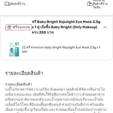
สั่งและรับ
จัดส่งที่บ้าน
สินค้าที่ร้าน
วัตสัน
ฟรี Baby Bright Rejulight Eye Mask 2.5g
ฟรีของแถม
x 1 คู่ เมื่อซื้อ Baby Bright (Only Makeup)
ครบ 250 บาท
[1] ฟรี Premium Baby Bright Rejulight Eye Mask 2.5g x 1
pair
รายละเอียดสินค้า
รายละเอียดสินค้า
เบบี้ไบร์ท สตาร์ฟลาวเวอร์ลิป ลิปดอกดาวสุดคิวท์ สีชัด เกลี่ยง่าย ไม่
เหนียวเหนอะหนะ เติมสีสันให้ริมฝีปากสดใสฉ่ำวาว ด้วยคุณค่าสาร
สกัดธรรมชาติจากดอกส้ม และน้ำกุหลาบจากบัลแกเรีย และน้ำมัน
เมล็ดมีโดว์โฟม ที่มีแอนตี้ออกซิแดนท์ ช่วยบำรุงริมฝีปาก พร้อมเติม
เต็มความชุ่มชื้น ดูเรียบเนียน และช่วยลดเลือนริ้วรอยร่องปาก ผสาน