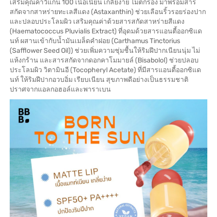
เสริมคุณค่าวีแกน 100 เนื้อเนียน เกลี่ยง่าย ไม่ตกร่อง มาพร้อมสาร
สกัดจากสาหร่ายทะเลสีแดง (Astaxanthin) ช่วยเลือนริ้วรอยร่องปาก
และปลอบประโลมผิว เสริมคุณค่าด้วยสารสกัดสาหร่ายสีแดง
(Haematococcus Pluvialis Extract) ที่อุดมด้วยสารแอนตี้ออกซิแด
นท์ ผสานเข้ากับน้ำมันเมล็ดคำฝอย (Carthamus Tinctorius
(Safflower Seed Oil)) ช่วยเพิ่มความชุ่มชื้นให้ริมฝีปากเนียนนุ่ม ไม่
แห้งกร้าน และสารสกัดจากดอกคาโมมายล์ (Bisabolol) ช่วยปลอบ
ประโลมผิว วิตามินอี (Tocopheryl Acetate) ที่มีสารแอนตี้ออกซิแด
นท์ ให้ริมฝีปากอวบอิ่ม เรียบเนียน สุขภาพดีอย่างเป็นธรรมชาติ
ปราศจากแอลกอฮอล์และพาราเบน