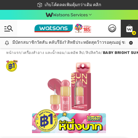
ชอปออนไลน์ครั้งแรก ลดเพิ่มจุก ๆ 10%! 🎉
เก็บโค้ดลดเพิ่มคุ้มกว่าเดิม คลิก
สมาชิกวัตสัน คลับดียังไง?
📦ส่งฟรี! เมื่อชอป 499฿
Watsons Services
0
มีบัตรสมาชิกวัตสัน คลับรึยัง? สิทธิประหยัดสุดว้าวรอคุณอยู่ ชอปคุ้มกว
มีบัตรสมาชิกวัตสัน คลับรึยัง? สิทธิประหยัดสุดว้าวรอคุณอยู่ ชอปคุ้มกว่าเดิม คลิก!
หน้าแรก
/
เครื่องสำอาง และน้ำหอม
/
เมคอัพ ลิป
/
ลิปลิควิด
/
BABY BRIGHT SUN