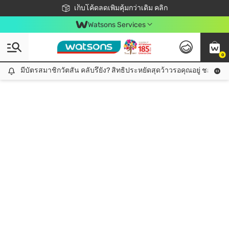
ชอปออนไลน์ครั้งแรก ลดเพิ่มจุก ๆ 10%! 🎉
เก็บโค้ดลดเพิ่มคุ้มกว่าเดิม คลิก
สมาชิกวัตสัน คลับดียังไง?
📦ส่งฟรี! เมื่อชอป 499฿
Watsons Services
0
มีบัตรสมาชิกวัตสัน คลับรึยัง? สิทธิประหยัดสุดว้าวรอคุณอยู่ ชอปคุ้มกว
มีบัตรสมาชิกวัตสัน คลับรึยัง? สิทธิประหยัดสุดว้าวรอคุณอยู่ ชอปคุ้มกว่าเดิม คลิก!