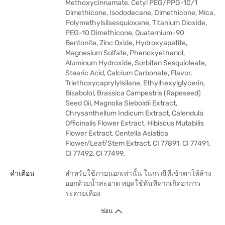
Methoxycinnamate, Cetyl PEG/PPG-10/1
Dimethicone, Isododecane, Dimethicone, Mica,
Polymethylsilsesquioxane, Titanium Dioxide,
PEG-10 Dimethicone, Quaternium-90
Bentonite, Zinc Oxide, Hydroxyapatite,
Magnesium Sulfate, Phenoxyethanol,
Aluminum Hydroxide, Sorbitan Sesquioleate,
Stearic Acid, Calcium Carbonate, Flavor,
Triethoxycaprylylsilane, Ethylhexylglycerin,
Bisabolol, Brassica Campestris (Rapeseed)
Seed Oil, Magnolia Sieboldii Extract,
Chrysanthellum Indicum Extract, Calendula
Officinalis Flower Extract, Hibiscus Mutabilis
Flower Extract, Centella Asiatica
Flower/Leaf/Stem Extract, CI 77891, CI 77491,
CI 77492, CI 77499.
คำเตือน
สำหรับใช้ภายนอกเท่านั้น ในกรณีที่เข้าตาให้ล้าง
ออกด้วยน้ำสะอาด หยุดใช้ทันทีหากเกิดอาการ
ระคายเคือง
ซ่อน