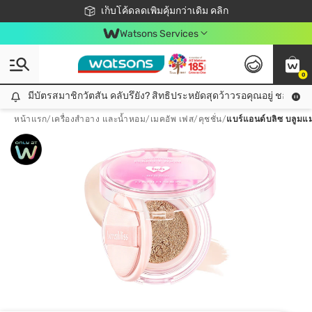
ชอปออนไลน์ครั้งแรก ลดเพิ่มจุก ๆ 10%! 🎉
เก็บโค้ดลดเพิ่มคุ้มกว่าเดิม คลิก
สมาชิกวัตสัน คลับดียังไง?
📦ส่งฟรี! เมื่อชอป 499฿
Watsons Services
0
มีบัตรสมาชิกวัตสัน คลับรึยัง? สิทธิประหยัดสุดว้าวรอคุณอยู่ ชอปคุ้มกว
มีบัตรสมาชิกวัตสัน คลับรึยัง? สิทธิประหยัดสุดว้าวรอคุณอยู่ ชอปคุ้มกว่าเดิม คลิก!
หน้าแรก
/
เครื่องสำอาง และน้ำหอม
/
เมคอัพ เฟส
/
คุชชั่น
/
แบร์แอนด์บลิซ บลูมแมท