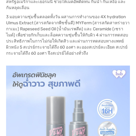
สหรัฐอเมริกาและเยอรมนี ช่วยให้เมคอัพติดทน กันน้ำ กันเหงื่อ และ
กันหลุดเลือน
3 มอบความชุ่มชื้นตลอดทั้งวัน ผสานการทำงานของ 4X hydration
Ulmus Extract (สารสกัดจากพืชชั้นดี) MYFerm (สารสกัดสาหร่ายวา
กาเมะ) Rapeseed Seed Oil (น้ำมันเรพสีด) และ Ceramide (เซรา
ไมด์) เพื่อช่วยกักเก็บและล็อคความชุ่มชื้นให้กับผิว 4 ผ่านการทดสอบ
ประสิทธิภาพในการไม่ก่อให้เกิดสิว และผ่านการทดสอบทางแพทย์
ผิวหนัง 5 สเปรย์กระจายได้ถึง 60 องศา ละอองสเปรย์ละเอียด สเปรย์
กระจายได้ถึง 60 องศา จึงสเปรย์ได้อย่างทั่วถึง