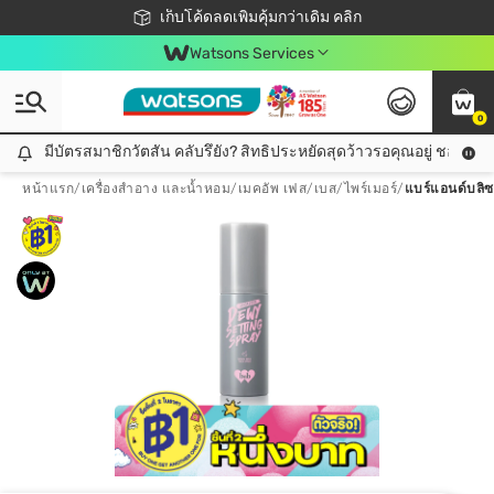
ชอปออนไลน์ครั้งแรก ลดเพิ่มจุก ๆ 10%! 🎉
เก็บโค้ดลดเพิ่มคุ้มกว่าเดิม คลิก
สมาชิกวัตสัน คลับดียังไง?
📦ส่งฟรี! เมื่อชอป 499฿
Watsons Services
0
มีบัตรสมาชิกวัตสัน คลับรึยัง? สิทธิประหยัดสุดว้าวรอคุณอยู่ ชอปคุ้มกว
มีบัตรสมาชิกวัตสัน คลับรึยัง? สิทธิประหยัดสุดว้าวรอคุณอยู่ ชอปคุ้มกว่าเดิม คลิก!
หน้าแรก
/
เครื่องสำอาง และน้ำหอม
/
เมคอัพ เฟส
/
เบส/ไพร์เมอร์
/
แบร์แอนด์บลิซ ล