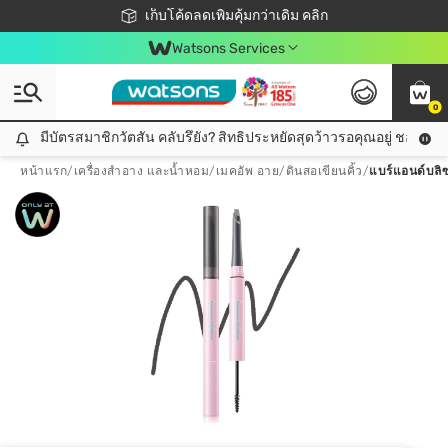
ชอปออนไลน์ครั้งแรก ลดเพิ่มจุก ๆ 10%! 🎉
เก็บโค้ดลดเพิ่มคุ้มกว่าเดิม คลิก
สมาชิกวัตสัน คลับดียังไง?
📦ส่งฟรี! เมื่อชอป 499฿
Watsons Services
0
มีบัตรสมาชิกวัตสัน คลับรึยัง? สิทธิประหยัดสุดว้าวรอคุณอยู่ ชอปคุ้มกว
มีบัตรสมาชิกวัตสัน คลับรึยัง? สิทธิประหยัดสุดว้าวรอคุณอยู่ ชอปคุ้มกว่าเดิม คลิก!
หน้าแรก
/
เครื่องสำอาง และน้ำหอม
/
เมคอัพ อาย
/
ดินสอเขียนคิ้ว
/
แบร์แอนด์บลิซ 