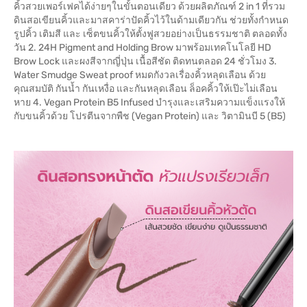
คิ้วสวยเพอร์เฟคได้ง่ายๆในขั้นตอนเดียว ด้วยผลิตภัณฑ์ 2 in 1 ที่รวม
ดินสอเขียนคิ้วและมาสคาร่าปัดคิ้วไว้ในด้ามเดียวกัน ช่วยทั้งกำหนด
รูปคิ้ว เติมสี และ เซ็ตขนคิ้วให้ตั้งฟูสวยอย่างเป็นธรรมชาติ ตลอดทั้ง
วัน 2. 24H Pigment and Holding Brow มาพร้อมเทคโนโลยี HD
Brow Lock และผงสีจากญี่ปุ่น เนื้อสีชัด ติดทนตลอด 24 ชั่วโมง 3.
Water Smudge Sweat proof หมดกังวลเรื่องคิ้วหลุดเลือน ด้วย
คุณสมบัติ กันน้ำ กันเหงื่อ และกันหลุดเลือน ล็อคคิ้วให้เป๊ะไม่เลือน
หาย 4. Vegan Protein B5 Infused บำรุงและเสริมความแข็งแรงให้
กับขนคิ้วด้วย โปรตีนจากพืช (Vegan Protein) และ วิตามินบี 5 (B5)