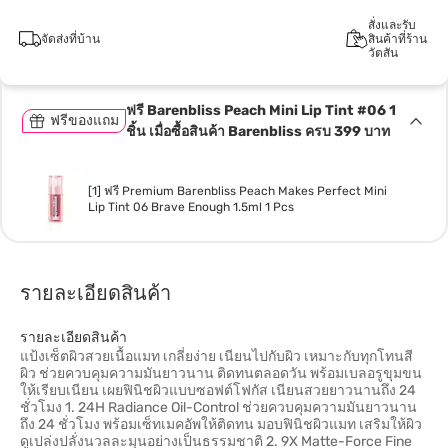
สั่งและรับ
จัดส่งที่บ้าน
สินค้าที่ร้าน
วัตสัน
ฟรี Barenbliss Peach Mini Lip Tint #06 1
ฟรีของแถม
ชิ้น เมื่อซื้อสินค้า Barenbliss ครบ 399 บาท
[1] ฟรี Premium Barenbliss Peach Makes Perfect Mini
Lip Tint 06 Brave Enough 1.5ml 1 Pcs
รายละเอียดสินค้า
รายละเอียดสินค้า
แป้งเซ็ตผิวสวยเนื้อแมท เกลี่ยง่าย เนียนไปกับผิว เหมาะกับทุกโทนสี
ผิว ช่วยควบคุมความมันยาวนาน ติดทนตลอดวัน พร้อมเบลอรูขุมขน
ให้เรียบเนียน เผยฟินิชผิวแบบซอฟต์โฟกัส เนียนสวยยาวนานถึง 24
ชั่วโมง 1. 24H Radiance Oil-Control ช่วยควบคุมความมันยาวนาน
ถึง 24 ชั่วโมง พร้อมเซ็ทเมคอัพให้ติดทน มอบฟินิชผิวแมท เสริมให้ผิว
ดูเปล่งปลั่งนวลละมุนอย่างเป็นธรรมชาติ 2. 9X Matte-Force Fine