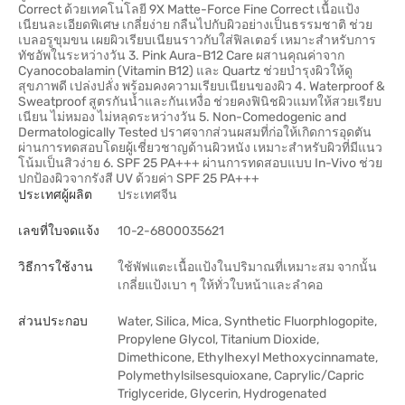
Correct ด้วยเทคโนโลยี 9X Matte-Force Fine Correct เนื้อแป้ง
เนียนละเอียดพิเศษ เกลี่ยง่าย กลืนไปกับผิวอย่างเป็นธรรมชาติ ช่วย
เบลอรูขุมขน เผยผิวเรียบเนียนราวกับใส่ฟิลเตอร์ เหมาะสำหรับการ
ทัชอัพในระหว่างวัน 3. Pink Aura-B12 Care ผสานคุณค่าจาก
Cyanocobalamin (Vitamin B12) และ Quartz ช่วยบำรุงผิวให้ดู
สุขภาพดี เปล่งปลั่ง พร้อมคงความเรียบเนียนของผิว 4. Waterproof &
Sweatproof สูตรกันน้ำและกันเหงื่อ ช่วยคงฟินิชผิวแมทให้สวยเรียบ
เนียน ไม่หมอง ไม่หลุดระหว่างวัน 5. Non-Comedogenic and
Dermatologically Tested ปราศจากส่วนผสมที่ก่อให้เกิดการอุดตัน
ผ่านการทดสอบโดยผู้เชี่ยวชาญด้านผิวหนัง เหมาะสำหรับผิวที่มีแนว
โน้มเป็นสิวง่าย 6. SPF 25 PA+++ ผ่านการทดสอบแบบ In-Vivo ช่วย
ปกป้องผิวจากรังสี UV ด้วยค่า SPF 25 PA+++
ประเทศผู้ผลิต
ประเทศจีน
เลขที่ใบจดแจ้ง
10-2-6800035621
วิธีการใช้งาน
ใช้พัฟแตะเนื้อแป้งในปริมาณที่เหมาะสม จากนั้น
เกลี่ยแป้งเบา ๆ ให้ทั่วใบหน้าและลําคอ
ส่วนประกอบ
Water, Silica, Mica, Synthetic Fluorphlogopite,
Propylene Glycol, Titanium Dioxide,
Dimethicone, Ethylhexyl Methoxycinnamate,
Polymethylsilsesquioxane, Caprylic/Capric
Triglyceride, Glycerin, Hydrogenated