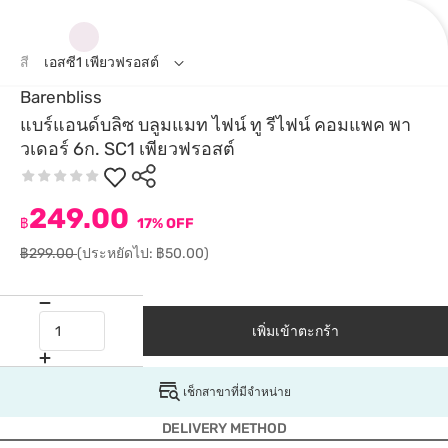
สี
เอสซี1 เพียวฟรอสต์
Barenbliss
แบร์แอนด์บลิซ บลูมแมท ไฟน์ ทู รีไฟน์ คอมแพค พา
วเดอร์ 6ก. SC1 เพียวฟรอสต์
249.00
฿
17% OFF
฿299.00
(ประหยัดไป: ฿50.00)
เพิ่มเข้าตะกร้า
เช็กสาขาที่มีจำหน่าย
DELIVERY METHOD