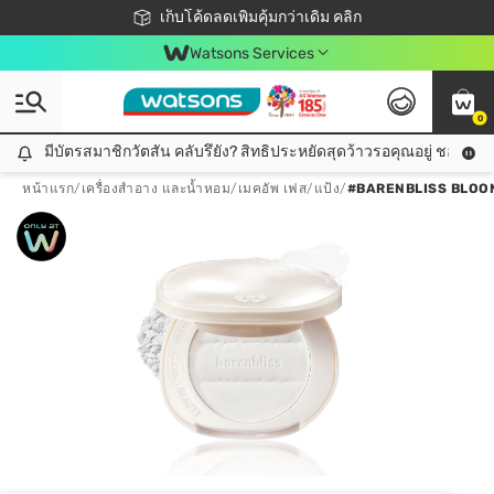
ชอปออนไลน์ครั้งแรก ลดเพิ่มจุก ๆ 10%! 🎉
เก็บโค้ดลดเพิ่มคุ้มกว่าเดิม คลิก
สมาชิกวัตสัน คลับดียังไง?
📦ส่งฟรี! เมื่อชอป 499฿
Watsons Services
0
มีบัตรสมาชิกวัตสัน คลับรึยัง? สิทธิประหยัดสุดว้าวรอคุณอยู่ ชอปคุ้มกว
มีบัตรสมาชิกวัตสัน คลับรึยัง? สิทธิประหยัดสุดว้าวรอคุณอยู่ ชอปคุ้มกว่าเดิม คลิก!
หน้าแรก
/
เครื่องสำอาง และน้ำหอม
/
เมคอัพ เฟส
/
แป้ง
/
#BARENBLISS BLOO