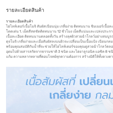
รายละเอียดสินค้า
รายละเอียดสินค้า
ไฮไลท์เตอร์เนื้อโมจิ สัมผัสเนียนนุ่ม เกลี่ยง่าย ติดทนนาน ชิมเมอร์เนื้
โดดเด่น 1. เม็ดสีสดชัดติดทนนาน 12 ชั่วโมง เม็ดสีแน่นและเปล่งประก
เนื้อละเอียด ติดทนนานตลอดทั้งวัน สร้างลุคผิวสวยฉ่ำโกลว์อย่างสมบูรณ์แบบ 
ดุจโมจิ เกลี่ยง่ายและเมื่อสัมผัสลงบนผิวจะเปลี่ยนเป็นเนื้อแป้ง เนียนกลม
พร้อมคุณสมบัติกันน้ำที่จะช่วยให้ไฮไลท์เตอร์ของคุณดูสวยฉ่ำโกลว์ตลอ
อุดมไปด้วยสารสกัดจากธรรมชาติ 3 ชนิด และไฮยาลูรอนิค แอซิค 8 ชนิด ช่ว
แก้ม ความหลากหลายที่ตอบโจทย์ทุกความต้องการ สร้างมิติให้ทั้งดวง