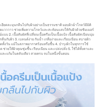
อละเอียดละมุนกลืนไปกับผิวอย่างเป็นธรรมชาติ มอบผิวฉ่ำโกลว์มีมิติ
ายแวววาว ช่วยเพิ่มความโกลว์และสะท้อนแสงให้กับผิวด้วยชิมเมอร์
2. เนื้อสัมผัสที่เปลี่ยนเนื้อครีมเป็นเนื้อแป้ง เนื้อสัมผัสเนียนนุ่ม
กลืนกับผิว 3. เบลนด์ง่าย กันน้ำ เกลี่ยง่ายและเรียบเนียน สบายผิว
ดทั้งวัน แม้ในสภาพอากาศร้อนหรือชื้น 4. บำรุงผิวในทุกการใช้
ยให้ผิวคุณชุ่มชื้น เรียบเนียน และเปล่งปลั่ง 5. ใช้ได้ทั้งตาและ
ตาและแก้มในตลับเดียว สวยครบ จบในหนึ่งขั้นตอน