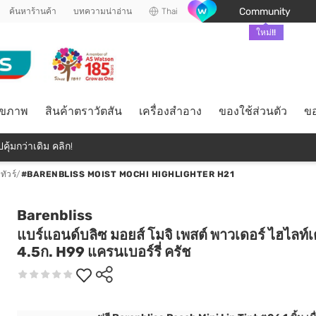
Community
ค้นหาร้านค้า
บทความน่าอ่าน
Thai
ใหม่!!
ุขภาพ
สินค้าตราวัตสัน
เครื่องสำอาง
ของใช้ส่วนตัว
ขอ
คุ้มกว่าเดิม คลิก!
ัวร์
/
#BARENBLISS MOIST MOCHI HIGHLIGHTER H21
Barenbliss
แบร์แอนด์บลิซ มอยส์ โมจิ เพสต์ พาวเดอร์ ไฮไลท์เ
4.5ก. H99 แครนเบอร์รี่ ครัช