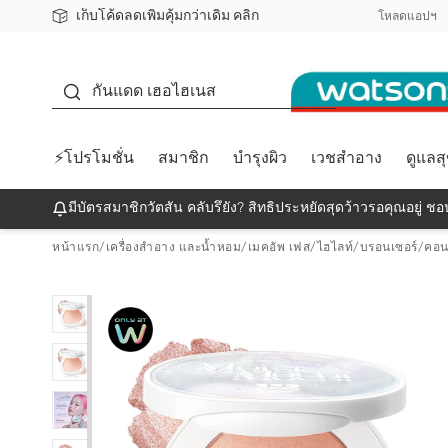
เก็บโค้ดลดเพิ่มคุ้มกว่าเดิม คลิก
ชอปออนไลน์ครั้งแรก ลดเพิ่มจุก ๆ 10%! 🎉
📦ส่งฟรี! เมื่อชอป 499฿
สมาชิกวัตสัน คลับดียังไง?
โหลดแอปฯ
กันแดด
กันแดด เฮอไฮเนส
⚡โปรโมชั่น
สมาชิก
บำรุงผิว
เวชสำอาง
ดูแลส
มีบัตรสมาชิกวัตสัน คลับรึยัง? สิทธิประหยัดสุดว้าวรอคุณอยู่ ชอป
หน้าแรก
/
เครื่องสำอาง และน้ำหอม
/
เมคอัพ เฟส
/
ไฮไลท์/บรอนเซอร์/คอนท