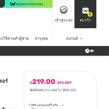
Watsons Services
0
เข้าสู่ระบบ
ตะกร้า
งใช้ส่วนตัวผู้ชาย
บำรุงผม
ไลฟ์สไตล์
แบรนด์
Top Brands
219.00
ตอร์
฿
27% OFF
฿299.00
(ประหยัดไป: ฿80.00)
สี
S99 แครนเบอร์รี่ ครัช