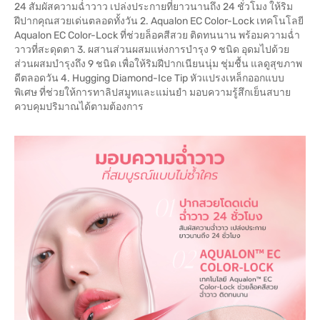
24 สัมผัสความฉ่ำวาว เปล่งประกายที่ยาวนานถึง 24 ชั่วโมง ให้ริม
ฝีปากคุณสวยเด่นตลอดทั้งวัน 2. Aqualon EC Color-Lock เทคโนโลยี
Aqualon EC Color-Lock ที่ช่วยล็อคสีสวย ติดทนนาน พร้อมความฉ่ำ
วาวที่สะดุดตา 3. ผสานส่วนผสมแห่งการบำรุง 9 ชนิด อุดมไปด้วย
ส่วนผสมบำรุงถึง 9 ชนิด เพื่อให้ริมฝีปากเนียนนุ่ม ชุ่มชื้น แลดูสุขภาพ
ดีตลอดวัน 4. Hugging Diamond-Ice Tip หัวแปรงเหล็กออกแบบ
พิเศษ ที่ช่วยให้การทาลิปสมูทและแม่นยำ มอบความรู้สึกเย็นสบาย
ควบคุมปริมาณได้ตามต้องการ