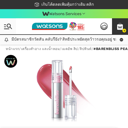
ชอปออนไลน์ครั้งแรก ลดเพิ่มจุก ๆ 10%! 🎉
เก็บโค้ดลดเพิ่มคุ้มกว่าเดิม คลิก
สมาชิกวัตสัน คลับดียังไง?
📦ส่งฟรี! เมื่อชอป 499฿
Watsons Services
0
มีบัตรสมาชิกวัตสัน คลับรึยัง? สิทธิประหยัดสุดว้าวรอคุณอยู่ ชอปคุ้มกว
มีบัตรสมาชิกวัตสัน คลับรึยัง? สิทธิประหยัดสุดว้าวรอคุณอยู่ ชอปคุ้มกว่าเดิม คลิก!
หน้าแรก
/
เครื่องสำอาง และน้ำหอม
/
เมคอัพ ลิป
/
ลิปทินท์
/
#BARENBLISS PEAC