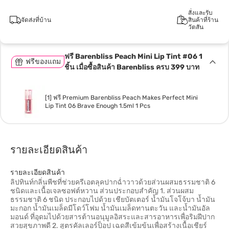
สั่งและรับ
จัดส่งที่บ้าน
สินค้าที่ร้าน
วัตสัน
ฟรี Barenbliss Peach Mini Lip Tint #06 1
ฟรีของแถม
ชิ้น เมื่อซื้อสินค้า Barenbliss ครบ 399 บาท
[1] ฟรี Premium Barenbliss Peach Makes Perfect Mini
Lip Tint 06 Brave Enough 1.5ml 1 Pcs
รายละเอียดสินค้า
รายละเอียดสินค้า
ลิปทินท์กลิ่นพีชที่ช่วยครีเอตลุคปากฉ่ำวาวด้วยส่วนผสมธรรมชาติ 6
ชนิดและเนื้อเจลซอฟต์หวาน ส่วนประกอบสำคัญ 1. ส่วนผสม
ธรรมชาติ 6 ชนิด ประกอบไปด้วย เชียบัตเตอร์ น้ำมันโจโจ้บา น้ำมัน
มะกอก น้ำมันเมล็ดมีโดว์โฟม น้ำมันเมล็ดทานตะวัน และน้ำมันอัล
มอนด์ ที่อุดมไปด้วยสารต้านอนุมูลอิสระและสารอาหารเพื่อริมฝีปาก
สวยสุขภาพดี 2. สูตรคัลเลอร์ป็อป เฉดสีเข้มข้นเพื่อสร้างเนื้อเชียร์