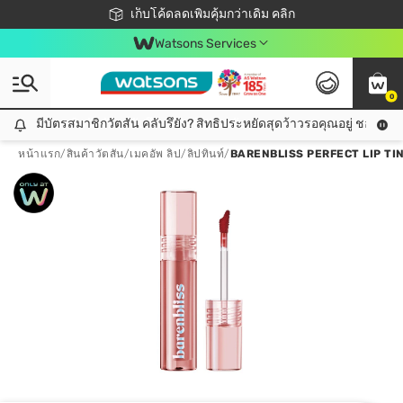
ชอปออนไลน์ครั้งแรก ลดเพิ่มจุก ๆ 10%! 🎉
เก็บโค้ดลดเพิ่มคุ้มกว่าเดิม คลิก
สมาชิกวัตสัน คลับดียังไง?
📦ส่งฟรี! เมื่อชอป 499฿
Watsons Services
0
มีบัตรสมาชิกวัตสัน คลับรึยัง? สิทธิประหยัดสุดว้าวรอคุณอยู่ ชอปคุ้มกว
มีบัตรสมาชิกวัตสัน คลับรึยัง? สิทธิประหยัดสุดว้าวรอคุณอยู่ ชอปคุ้มกว่าเดิม คลิก!
หน้าแรก
/
สินค้าวัตสัน
/
เมคอัพ ลิป
/
ลิปทินท์
/
BARENBLISS PERFECT LIP TI