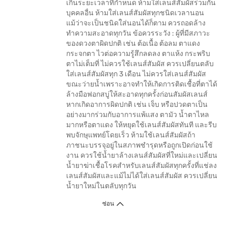
เกินระยะเวลาที่กำหนด ห้ามใส่เลนส์สัมผัสร่วมกัน
บุคคลอื่น ห้ามใส่เลนส์สัมผัสทุกชนิดเวลานอน
แม้ว่าจะเป็นชนิดใส่นอนได้ก็ตาม ควรถอดล้าง
ทำความสะอาดทุกวัน ข้อควรระวัง : ผู้ที่มีสภาวะ
ของดวงตาผิดปกติ เช่น ต้อเนื้อ ต้อลม ตาแดง
กระจกตา ไวต่อความรู้สึกลดลง ตาแห้ง กระพริบ
ตาไม่เต็มที่ ไม่ควรใช้เลนส์สัมผัส ควรเปลี่ยนตลับ
ใส่เลนส์สัมผัสทุก 3 เดือน ไม่ควรใส่เลนส์สัมผัส
ขณะว่ายน้ำเพราะอาจทำให้เกิดการติดเชื้อที่ตาได้
ล้างมือฟอกสบู่ให้สะอาดทุกครั้งก่อนสัมผัสเลนส์
หากเกิดอาการผิดปกติ เช่น เจ็บ หรือปวดตาเป็น
อย่างมากร่วมกับอาการแพ้แสง ตามัว น้ำตาไหล
มากหรือตาแดง ให้หยุดใช้เลนส์สัมผัสทันที และรีบ
พบจักษุแพทย์โดยเร็ว ห้ามใช้เลนส์สัมผัสถ้า
ภาชนะบรรจุอยู่ในสภาพชำรุดหรือถูกเปิดก่อนใช้
งาน ควรใช้น้ำยาล้างเลนส์สัมผัสที่ใหม่และเปลี่ยน
น้ำยาฆ่าเชื้อโรคสำหรับเลนส์สัมผัสทุกครั้งที่แช่ลง
เลนส์สัมผัสและแม้ไม่ได้ใส่เลนส์สัมผัส ควรเปลี่ยน
น้ำยาใหม่ในตลับทุกวัน
ซ่อน