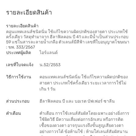
รายละเอียดสินค้า
รายละเอียดสินค้า
คอนแทคเลนส์ชนิดนิ่ม ใช้แก้ไขความผิดปกติของสายตา ประเภทใช้
ครั้งเดียว วัสดุทำมาจาก ฮีลาฟิลคอน บี 41 และมีน้ำเป็นส่วนประกอบ
59 แช่ในสารละลายน้ำเกลือ ตัวเลนส์มีสีฟ้า เลขที่ใบอนุญาตโฆษณา
: ฆพ. 333/2567
ประเทศผู้ผลิต
ไอร์แลนด์
เลขที่ใบจดแจ้ง
น.52/2553
วิธีการใช้งาน
คอนแทคเลนส์ชนิดนิ่ม ใช้แก้ไขความผิดปกติของ
สายตา ประเภทใช้ครั้งเดียว ระยะเวลาการใช้ไม่
เกิน 1 วัน
ส่วนประกอบ
ฮีลาฟิลคอน บี และ บอเรต บัฟเฟอร์ ซาลีน
คำเตือน
คำเตือน การใช้เลนส์สัมผัสโดยเฉพาะอย่างยิ่งการ
ใช้ผิดวิธี มีความเสี่ยงต่อการอักเสบ หรือการติด
เชื้อของดวงตา อาจรุนแรงถึงขั้นสูญเสียดวงตา
อย่างถาวรได้ ข้อห้ามใช้ : ห้ามใส่เลนส์สัมผัสนาน