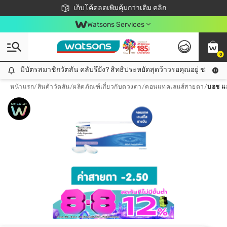
ชอปออนไลน์ครั้งแรก ลดเพิ่มจุก ๆ 10%! 🎉
เก็บโค้ดลดเพิ่มคุ้มกว่าเดิม คลิก
สมาชิกวัตสัน คลับดียังไง?
📦ส่งฟรี! เมื่อชอป 499฿
Watsons Services
0
มีบัตรสมาชิกวัตสัน คลับรึยัง? สิทธิประหยัดสุดว้าวรอคุณอยู่ ชอปคุ้มกว
มีบัตรสมาชิกวัตสัน คลับรึยัง? สิทธิประหยัดสุดว้าวรอคุณอยู่ ชอปคุ้มกว่าเดิม คลิก!
หน้าแรก
/
สินค้าวัตสัน
/
ผลิตภัณฑ์เกี่ยวกับดวงตา
/
คอนแทคเลนส์สายตา
/
บอช แอ