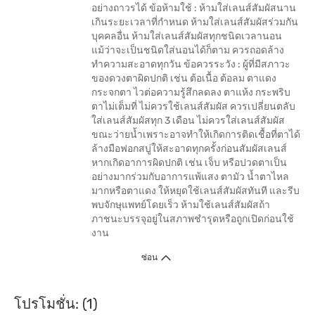
อย่างถาวรได้ ข้อห้ามใช้ : ห้ามใส่เลนส์สัมผัสนาน
เกินระยะเวลาที่กำหนด ห้ามใส่เลนส์สัมผัสร่วมกัน
บุคคลอื่น ห้ามใส่เลนส์สัมผัสทุกชนิดเวลานอน
แม้ว่าจะเป็นชนิดใส่นอนได้ก็ตาม ควรถอดล้าง
ทำความสะอาดทุกวัน ข้อควรระวัง : ผู้ที่มีสภาวะ
ของดวงตาผิดปกติ เช่น ต้อเนื้อ ต้อลม ตาแดง
กระจกตา ไวต่อความรู้สึกลดลง ตาแห้ง กระพริบ
ตาไม่เต็มที่ ไม่ควรใช้เลนส์สัมผัส ควรเปลี่ยนตลับ
ใส่เลนส์สัมผัสทุก 3 เดือน ไม่ควรใส่เลนส์สัมผัส
ขณะว่ายน้ำเพราะอาจทำให้เกิดการติดเชื้อที่ตาได้
ล้างมือฟอกสบู่ให้สะอาดทุกครั้งก่อนสัมผัสเลนส์
หากเกิดอาการผิดปกติ เช่น เจ็บ หรือปวดตาเป็น
อย่างมากร่วมกับอาการแพ้แสง ตามัว น้ำตาไหล
มากหรือตาแดง ให้หยุดใช้เลนส์สัมผัสทันที และรีบ
พบจักษุแพทย์โดยเร็ว ห้ามใช้เลนส์สัมผัสถ้า
ภาชนะบรรจุอยู่ในสภาพชำรุดหรือถูกเปิดก่อนใช้
งาน
ซ่อน
โปรโมชั่น: (1)