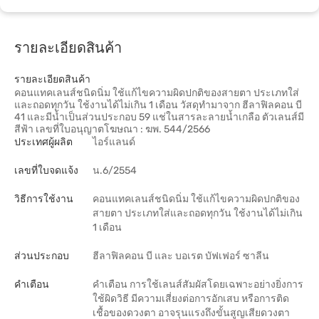
รายละเอียดสินค้า
รายละเอียดสินค้า
คอนแทคเลนส์ชนิดนิ่ม ใช้แก้ไขความผิดปกติของสายตา ประเภทใส่
และถอดทุกวัน ใช้งานได้ไม่เกิน 1 เดือน วัสดุทำมาจาก ฮีลาฟิลคอน บี
41 และมีน้ำเป็นส่วนประกอบ 59 แช่ในสารละลายน้ำเกลือ ตัวเลนส์มี
สีฟ้า เลขที่ใบอนุญาตโฆษณา : ฆพ. 544/2566
ประเทศผู้ผลิต
ไอร์แลนด์
เลขที่ใบจดแจ้ง
น.6/2554
วิธีการใช้งาน
คอนแทคเลนส์ชนิดนิ่ม ใช้แก้ไขความผิดปกติของ
สายตา ประเภทใส่และถอดทุกวัน ใช้งานได้ไม่เกิน
1 เดือน
ส่วนประกอบ
ฮีลาฟิลคอน บี และ บอเรต บัฟเฟอร์ ซาลีน
คำเตือน
คำเตือน การใช้เลนส์สัมผัสโดยเฉพาะอย่างยิ่งการ
ใช้ผิดวิธี มีความเสี่ยงต่อการอักเสบ หรือการติด
เชื้อของดวงตา อาจรุนแรงถึงขั้นสูญเสียดวงตา