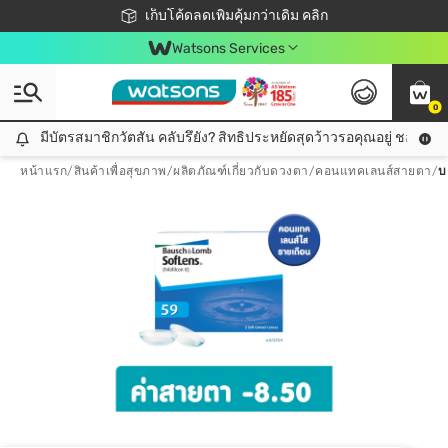
ชอปออนไลน์ครั้งแรก ลดเพิ่มจุก ๆ 10%! 🎉
เก็บโค้ดลดเพิ่มคุ้มกว่าเดิม คลิก
สมาชิกวัตสัน คลับดียังไง?
📦ส่งฟรี! เมื่อชอป 499฿
Watsons Services
0
มีบัตรสมาชิกวัตสัน คลับรึยัง? สิทธิประหยัดสุดว้าวรอคุณอยู่ ชอปคุ้มกว
มีบัตรสมาชิกวัตสัน คลับรึยัง? สิทธิประหยัดสุดว้าวรอคุณอยู่ ชอปคุ้มกว่าเดิม คลิก!
หน้าแรก
/
สินค้าเพื่อสุขภาพ
/
ผลิตภัณฑ์เกี่ยวกับดวงตา
/
คอนแทคเลนส์สายตา
/
บ