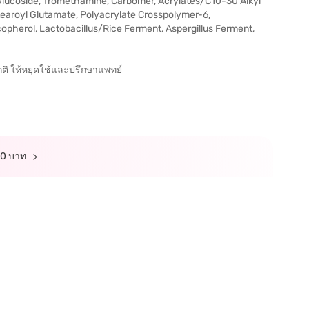
Glucoside, Tromethamine, Carbomer, Acrylates/C10-30 Alkyl
earoyl Glutamate, Polyacrylate Crosspolymer-6,
opherol, Lactobacillus/Rice Ferment, Aspergillus Ferment,
กติ ให้หยุดใช้และปรึกษาแพทย์
100 บาท