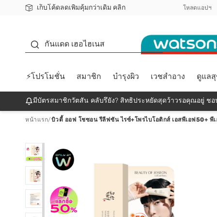
เก็บโค้ดลดเพิ่มคุ้มกว่าเดิม คลิก
ชอปออนไลน์ครั้งแรก ลดเพิ่มจุก ๆ 10%! 🎉
📦ส่งฟรี! เมื่อชอป 499฿
สมาชิกวัตสัน คลับดียังไง?
โหลดแอปฯ
กันแดด
กันแดด เฮอไฮเนส
⚡โปรโมชั่น
สมาชิก
บำรุงผิว
เวชสำอาง
ดูแลส
มีบัตรสมาชิกวัตสัน คลับรึยัง? สิทธิประหยัดสุดว้าวรอคุณอยู่ ชอป
หน้าแรก
/
บิวตี้ ออฟ โชซอน รีลีฟซัน ไรซ์+โพรไบโอติกส์ เอสพีเอฟ50+ พี