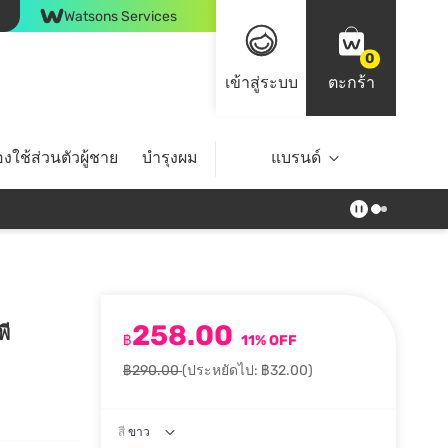
Watsons Services
0
เข้าสู่ระบบ
ตะกร้า
งใช้ส่วนตัวผู้ชาย
บำรุงผม
ไลฟ์สไตล์
แบรนด์
Top Brands
258.00
พี
฿
11% OFF
฿290.00
(ประหยัดไป: ฿32.00)
สี
ขาว