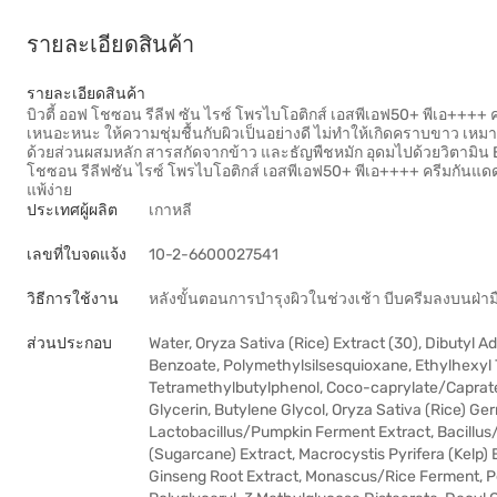
รายละเอียดสินค้า
รายละเอียดสินค้า
บิวตี้ ออฟ โชซอน รีลีฟ ซัน ไรซ์ โพรไบโอติกส์ เอสพีเอฟ50+ พีเอ++++ 
เหนอะหนะ ให้ความชุ่มชื้นกับผิวเป็นอย่างดี ไม่ทำให้เกิดคราบขาว เหม
ด้วยส่วนผสมหลัก สารสกัดจากข้าว และธัญพืชหมัก อุดมไปด้วยวิตามิน B C
โชซอน รีลีฟซัน ไรซ์ โพรไบโอติกส์ เอสพีเอฟ50+ พีเอ++++ ครีมกันแด
แพ้ง่าย
ประเทศผู้ผลิต
เกาหลี
เลขที่ใบจดแจ้ง
10-2-6600027541
วิธีการใช้งาน
หลังขั้นตอนการบำรุงผิวในช่วงเช้า บีบครีมลงบนฝ่าม
ส่วนประกอบ
Water, Oryza Sativa (Rice) Extract (30), Dibutyl
Benzoate, Polymethylsilsesquioxane, Ethylhexyl 
Tetramethylbutylphenol, Coco-caprylate/Caprate,
Glycerin, Butylene Glycol, Oryza Sativa (Rice) Ger
Lactobacillus/Pumpkin Ferment Extract, Bacillu
(Sugarcane) Extract, Macrocystis Pyrifera (Kelp) 
Ginseng Root Extract, Monascus/Rice Ferment, Pe