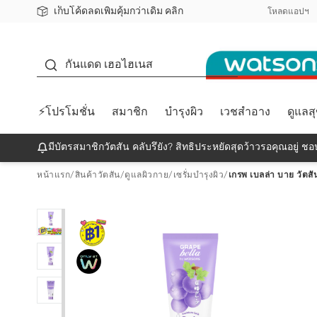
เก็บโค้ดลดเพิ่มคุ้มกว่าเดิม คลิก
ชอปออนไลน์ครั้งแรก ลดเพิ่มจุก ๆ 10%! 🎉
📦ส่งฟรี! เมื่อชอป 499฿
สมาชิกวัตสัน คลับดียังไง?
โหลดแอปฯ
กันแดด
กันแดด เฮอไฮเนส
⚡โปรโมชั่น
สมาชิก
บำรุงผิว
เวชสำอาง
ดูแลส
มีบัตรสมาชิกวัตสัน คลับรึยัง? สิทธิประหยัดสุดว้าวรอคุณอยู่ ชอป
หน้าแรก
/
สินค้าวัตสัน
/
ดูแลผิวกาย
/
เซรั่มบำรุงผิว
/
เกรพ เบลล่า บาย วัตสัน