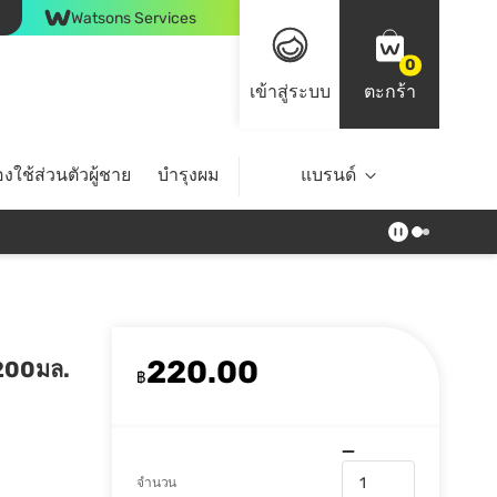
Watsons Services
0
เข้าสู่ระบบ
ตะกร้า
งใช้ส่วนตัวผู้ชาย
บำรุงผม
ไลฟ์สไตล์
แบรนด์
Top Brands
220.00
ม 200มล.
฿
จำนวน