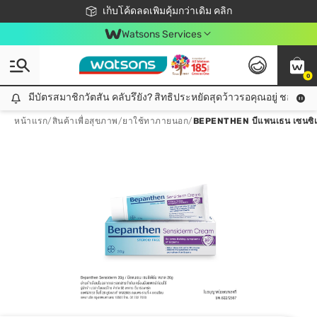
ชอปออนไลน์ครั้งแรก ลดเพิ่มจุก ๆ 10%! 🎉
เก็บโค้ดลดเพิ่มคุ้มกว่าเดิม คลิก
สมาชิกวัตสัน คลับดียังไง?
📦ส่งฟรี! เมื่อชอป 499฿
Watsons Services
0
มีบัตรสมาชิกวัตสัน คลับรึยัง? สิทธิประหยัดสุดว้าวรอคุณอยู่ ชอปคุ้มกว
มีบัตรสมาชิกวัตสัน คลับรึยัง? สิทธิประหยัดสุดว้าวรอคุณอยู่ ชอปคุ้มกว่าเดิม คลิก!
หน้าแรก
/
สินค้าเพื่อสุขภาพ
/
ยาใช้ทาภายนอก
/
BEPENTHEN บีแพนเธน เซนซิเดิ