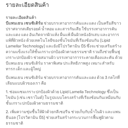
รายละเอียดสินค้า
รายละเอียดสินค้า
บีแพนเธน เซนซิเดิร์ม
ช่วยบรรเทาอาการคันและแดง เป็นครีมสีขาว
ปราศจากสเตียรอยด์ น้ำหอม และสารกันเสีย ใช้บรรเทาอาการคัน
และแดง แดง อันเกิดจากผิวแห้ง ผื่นแพ้ ผื่นผิวหนังอักเสบ และอาการ
แพ้ที่ผิวหนัง ด้วยเทคโนโลยีของชั้นไขมันที่เรียงซ้อนกัน (Lipid
Lamellar Technology) และยังมีโปรวิตามิน บี5 ซึ่งจะช่วยเสริมสร้าง
ความแข็งแรงให้ชั้นเกราะปกป้องผิวตามธรรมชาติ รวมถึงช่วยฟื้นฟู
เกราะปกป้องผิว ช่วยสมานผิว บรรเทาอาการระคายเคืองและคัน ด้วย
บีแพนเธน เซนซิเดิร์ม ราคาพิเศษ ประสิทธิภาพสูง เหมาะสำหรับ
ทารก เด็ก และผู้ใหญ่
บีแพนเธน เซนซิเดิร์ม ช่วยบรรเทาอาการคันและแดง ด้วย 3 กลไกที่
เลียนแบบผิวของเรา คือ
1. ซ่อมแซมเกราะปกป้องผิวด้วย Lipid Lamella Technology ซึ่งเป็น
ไขมัน (เช่น เซราไมด์) ในรูปแบบโครงสร้างที่เรียงซ้อนกันเหมือนกับ
ชั้นเกราะปกป้องผิวตามธรรมชาติ
2. เพิ่มความชุ่มชื้นให้ผิวด้วยกลีเซอรีน ช่วยเก็บกับน้ำในผิว และแพน
ธีนอล (โปรวิตามิน บี5) ช่วยเสริมสร้างกระบวนการฟื้นฟูผิวตาม
ธรรมชาติ