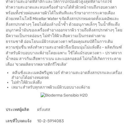
ทำความสะอาดที่ล้ำลึก และให้การปกป้องผิวสูงสุดที่สามารถใช้
ทำความสะอาดและลบเครื่องสำอางได้ทั่วผิวหน้าจนถึงรอบดวงตา
พร้อมทั้งช่วยผ่อนคลายผิวได้ในทันทีและรักษาอาการระคายเคือง
ด้วยเทคโนโลยี Micellar Water ขจัดสิ่งสกปรกหมดจดทั้งเมคอัพและ
สิ่งสกปรกต่างๆ โดยไม่ต้องล้างน้ำซ้ำ ด้วยอนุภาคเล็กๆ ในน้ำที่จะดึง
อนุภาคน้ำมันของเครื่องสำอางออกจากผิว รวมถึงสิ่งสกปรกต่างๆ โดย
มีความเป็นกรดอ่อนๆ ไม่ทำให้ผิวเสียความเป็นกรดด่างตาม
ธรรมชาติ อ่อนโยนแม้ผิวรอบดวงตา พร้อมคุณสมบัติในการเติม
ความชุ่มชื่น หลังทำความสะอาดผิวจึงเนียนนุ่มไม่แห้งตึง - ผลิตภัณฑ์
สำหรับผิวบอบบางแพ้ง่ายโดยเฉพาะ ใช้ได้แม้รอบดวงตา - ปราศจาก
น้ำหอม สารกันเสียพาราเบน และแอลกอฮอล์ ไม่ก่อให้เกิดการระคาย
เคือง 'ขวดผลิตจากพลาสติกรีไซเคิล'
คลีนซิ่งและเมคอัพรีมูฟเวอร์ ทำความสะอาดสิ่งสกปรกและเครื่อง
สำอางได้อย่างหมดจด
ไม่ทำให้ผิวแห้งตึง
เหมาะสำหรับทุกสภาพผิวแม้ผิวบอบบางแพ้ง่าย
ประเทศผู้ผลิต
ฝรั่งเศส
เลขที่ใบจดแจ้ง
10-2-5914083