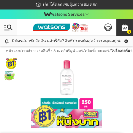
ชอปออนไลน์ครั้งแรก ลดเพิ่มจุก ๆ 10%! 🎉
เก็บโค้ดลดเพิ่มคุ้มกว่าเดิม คลิก
สมาชิกวัตสัน คลับดียังไง?
📦ส่งฟรี! เมื่อชอป 499฿
Watsons Services
0
มีบัตรสมาชิกวัตสัน คลับรึยัง? สิทธิประหยัดสุดว้าวรอคุณอยู่ ชอปคุ้มกว
มีบัตรสมาชิกวัตสัน คลับรึยัง? สิทธิประหยัดสุดว้าวรอคุณอยู่ ชอปคุ้มกว่าเดิม คลิก!
หน้าแรก
/
เวชสำอาง
/
คลีนซิ่ง & เมคอัพรีมูฟเวอร์
/
คลีนซิ่งวอเตอร์
/
ไบโอเดอร์มา เ