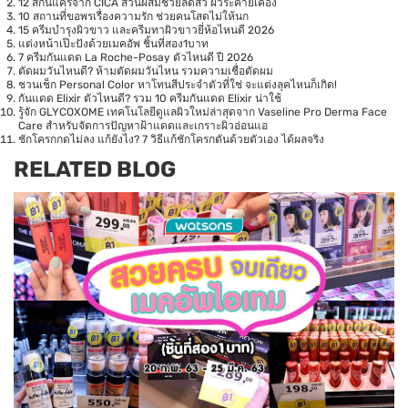
12 สกินแคร์จาก CICA ส่วนผสมช่วยลดสิว ผิวระคายเคือง
10 สถานที่ขอพรเรื่องความรัก ช่วยคนโสดไม่ให้นก
15 ครีมบำรุงผิวขาว และครีมทาผิวขาวยี่ห้อไหนดี 2026
แต่งหน้าเป๊ะปังด้วยเมคอัพ ชิ้นที่สอง1บาท
7 ครีมกันแดด La Roche-Posay ตัวไหนดี ปี 2026
ตัดผมวันไหนดี? ห้ามตัดผมวันไหน รวมความเชื่อตัดผม
ชวนเช็ก Personal Color หาโทนสีประจำตัวที่ใช่ จะแต่งลุคไหนก็เกิด!
กันแดด Elixir ตัวไหนดี? รวม 10 ครีมกันแดด Elixir น่าใช้
รู้จัก GLYCOXOME เทคโนโลยีดูแลผิวใหม่ล่าสุดจาก Vaseline Pro Derma Face
Care สำหรับจัดการปัญหาฝ้าแดดและเกราะผิวอ่อนแอ
ชักโครกกดไม่ลง แก้ยังไง? 7 วิธีแก้ชักโครกตันด้วยตัวเอง ได้ผลจริง
RELATED BLOG