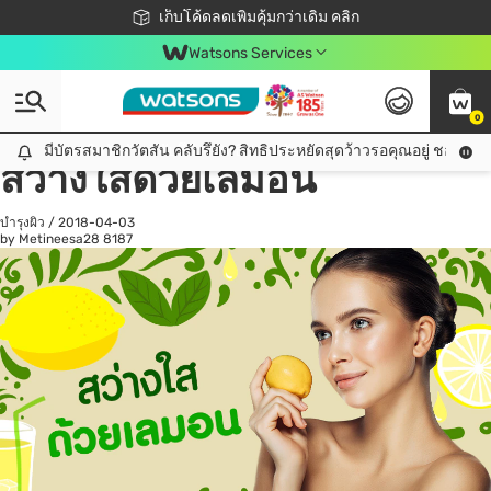
ชอปออนไลน์ครั้งแรก ลดเพิ่มจุก ๆ 10%! 🎉
เก็บโค้ดลดเพิ่มคุ้มกว่าเดิม คลิก
สมาชิกวัตสัน คลับดียังไง?
📦ส่งฟรี! เมื่อชอป 499฿
Watsons Services
0
All
ดูแลสุขภาพ
เค
มีบัตรสมาชิกวัตสัน คลับรึยัง? สิทธิประหยัดสุดว้าวรอคุณอยู่ ชอปคุ้มกว
มีบัตรสมาชิกวัตสัน คลับรึยัง? สิทธิประหยัดสุดว้าวรอคุณอยู่ ชอปคุ้มกว่าเดิม คลิก!
สว่างใสด้วยเลมอน
บำรุงผิว
/
2018-04-03
by Metineesa28
8187