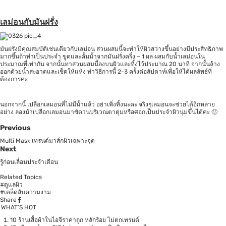
เลม่อนกับมันฝรั่ง
มันฝรั่งมีคุณสมบัติเช่นเดียวกับเลม่อน ส่วนผสมนี้จะทำให้ผิวสว่างขึ้นอย่างมีประสิทธิภาพ
มากขึ้นถ้าทำเป็นประจำ ขูดและคั้นน้ำจากมันฝรั่งครึ่ง – 1 ผล ผสมกับน้ำเลม่อนใน
ประมาณที่เท่ากัน จากนั้นทาส่วนผสมนี้ลงบนผิวและทิ้งไว้ประมาณ 20 นาที จากนั้นล้าง
ออกด้วยน้ำสะอาดและเช็ดให้แห้ง ทำวิธีการนี้ 2-3 ครั้งต่อสัปดาห์เพื่อให้ได้ผลลัพธ์ที่
ต้องการค่ะ
นอกจากนี้ เปลือกเลมอนที่ไม่มีน้ำแล้ว อย่าเพิ่งทิ้งนะคะ จริงๆเลมอนจะช่วยได้อีกหลาย
อย่าง ลองนำเปลือกเลมอนมาขัดวนบริเวณตาตุ่มหรือศอกเป็นประจำผิวนุ่มขึ้นได้ค่ะ 🙂
Previous
Multi Mask เทรนด์มาส์กผิวเฉพาะจุด
Next
รู้ก่อนเลื่อนประจำเดือน
Related Topics
#ดูแลผิว
#เคล็ดลับความงาม
Share
WHAT’S HOT
10 ร้านเสื้อผ้าในไอจีราคาถูก หลักร้อย ไม่ตกเทรนด์