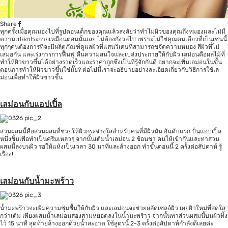
Share
ทุกครั้งเมื่อคุณมองไปที่รูปตอนเด็กของคุณแล้วสงสัยว่าทำไมผิวของคุณถึงหมองและไม่มี
ความเปล่งประกายเหมือนตอนนั้นเลย ไม่ต้องกังวลไป เพราะไม่ใช่คุณคนเดียวที่เป็นเช่นนี้
ทุกๆคนต้องการที่จะมีผลิตภัณฑ์ดูแลผิวที่แสนวิเศษที่สามารถขจัดความหมอง สีผิวที่ไม่
เสมอกัน และเร่งการการฟื้นฟู คืนความสนใจและเปล่งประกายให้กับผิว เลม่อนคือผลไม้ที่
ทำให้ผิวขาวขึ้นได้อย่างรวดเร็วและราคาถูกซึ่งเป็นที่รู้จักกันดี อยากจะเพิ่มเลม่อนในขั้น
ตอนการทำให้ผิวขาวขึ้นใช่มั๊ย? ต่อไปนี้เราจะอธิบายอย่างละเอียดเกี่ยวกับวิธีการใช้เล
ม่อนเพื่อทำให้ผิวขาวขึ้น
เลม่อนกับแอปเปิ้ล
ส่วนผสมนี้คือส่วนผสมที่ช่วยให้ผิวกระจ่างใสสำหรับคนที่มีผิวมัน อันดับแรก ปั่นแอปเปิ้ล
หนึ่งชิ้นเพื่อทำเป็นครีมเหลวๆ จากนั้นเติมน้ำเลม่อน 2 ช้อนชา คนให้เข้ากันและทาส่วน
ผสมนี้ลงบนผิว รอให้แห้งเป็นเวลา 30 นาทีและล้างออก ทำขั้นตอนนี้ 2 ครั้งต่อสัปดาห์ รู้
เรื่อง!
เลม่อนกับน้ำมะพร้าว
น้ำมะพร้าวจะเพิ่มความชุ่มชื้นให้กับผิว และเลม่อนจะช่วยผลัดเซลล์ผิว เผยผิวใหม่ที่สดใส
กว่าเดิม เพียงผสมน้ำเลม่อนสองสามหยอดลงในน้ำมะพร้าว จากนั้นทาส่วนผสมนี้บนผิวทิ้ง
ไว้ 15 นาที สุดท้ายล้างออกด้วยน้ำสะอาด ใช้สูตรนี้ 2-3 ครั้งต่อสัปดาห์กำลังดีเลยค่ะ