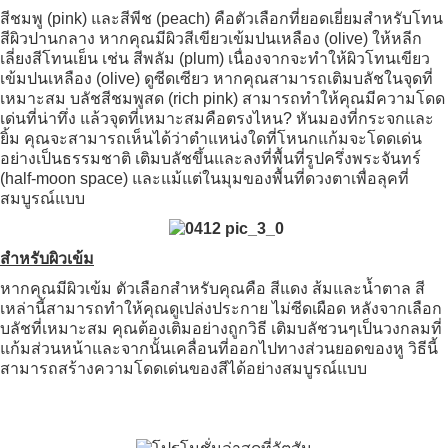
สีชมพู (pink) และสีพีช (peach) คือตัวเลือกที่ยอดเยี่ยมสำหรับโทน
สีผิวปานกลาง หากคุณมีผิวสีเขียวเข้มปนเหลือง (olive) ให้หลีก
เลี่ยงสีโทนเย็น เช่น สีพลัม (plum) เนื่องจากจะทำให้ผิวโทนเขียว
เข้มปนเหลือง (olive) ดูซีดเซียว หากคุณสามารถเติมบลัชในจุดที่
เหมาะสม บลัชสีชมพูสด (rich pink) สามารถทำให้คุณมีความโดด
เด่นที่น่าทึ่ง แล้วจุดที่เหมาะสมคือตรงไหน? หันมองที่กระจกและ
ยิ้ม คุณจะสามารถเห็นได้ว่าตำแหน่งใดที่โหนกแก้มจะโดดเด่น
อย่างเป็นธรรมชาติ เติมบลัชขึ้นและลงที่พื้นที่รูปครึ่งพระจันทร์
(half-moon space) และแม้แต่ในมุมของพื้นที่ดวงตาเพื่อลุคที่
สมบูรณ์แบบ
สำหรับผิวเข้ม
หากคุณมีผิวเข้ม ตัวเลือกสำหรับคุณคือ สีแดง ส้มและน้ำตาล สี
เหล่านี้สามารถทำให้คุณดูเปล่งประกาย ไม่ซีดเผือด หลังจากเลือก
บลัชที่เหมาะสม คุณต้องเติมอย่างถูกวิธี เติมบลัชวนๆเป็นวงกลมที่
แก้มส่วนหน้าและจากนั้นเคลื่อนที่ออกไปทางส่วนยอดของหู วิธีนี้
สามารถสร้างความโดดเด่นของสีได้อย่างสมบูรณ์แบบ