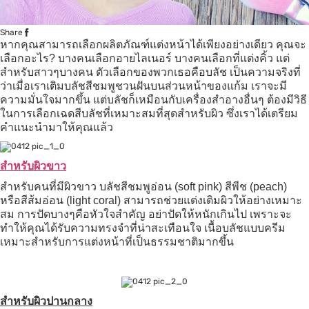
Share
หากคุณสามารถเลือกผลิตภัณฑ์แต่งหน้าได้เพียงอย่างเดียว คุณจะ
เลือกอะไร? บางคนเลือก
อายไลเนอร์
บางคนเลือกที่
แต่งคิ้ว
แต่
สำหรับสาวๆบางคน ตัวเลือกของพวกเธอคือ
บลัช
เป็นความจริงที่
ว่าเมื่อเราเติมบลัชสีชมพูชวนฝันบนส่วนหน้าของแก้ม เราจะมี
ความมั่นใจมากขึ้น แต่บลัชก็เหมือนกับเครื่องสำอางอื่นๆ ต้องมีวิธี
ในการเลือกเฉดสีบลัชที่เหมาะสมที่สุดสำหรับผิว ซึ่งเราได้เตรียม
คำแนะนำมาให้คุณแล้ว
สำหรับผิวขาว
สำหรับคนที่มีผิวขาว บลัชสีชมพูอ่อน (soft pink) สีพีช (peach)
หรือสีส้มอ่อน (light coral) สามารถช่วยแต่งเติมผิวให้อย่างเหมาะ
สม การปัดบางๆคือหัวใจสำคัญ อย่าปัดให้หนักเกินไป เพราะจะ
ทำให้คุณได้รับความทรงจำที่น่าสะเทือนใจ เนื้อบลัชแบบครีม
เหมาะสำหรับการแต่งหน้าที่เป็นธรรมชาติมากขึ้น
สำหรับผิวปานกลาง