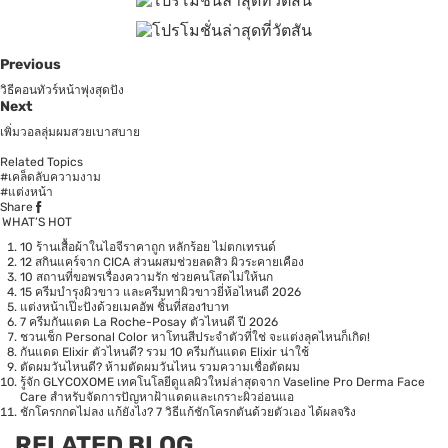
Previous
วิธีคอนทัวร์หน้าพุ่งสุดปัง
Next
เพิ่มวอลลุ่มผมสวยเบาสบาย
Related Topics
#เคล็ดลับความงาม
#แต่งหน้า
Share
WHAT’S HOT
10 ร้านเสื้อผ้าในไอจีราคาถูก หลักร้อย ไม่ตกเทรนด์
12 สกินแคร์จาก CICA ส่วนผสมช่วยลดสิว ผิวระคายเคือง
10 สถานที่ขอพรเรื่องความรัก ช่วยคนโสดไม่ให้นก
15 ครีมบำรุงผิวขาว และครีมทาผิวขาวยี่ห้อไหนดี 2026
แต่งหน้าเป๊ะปังด้วยเมคอัพ ชิ้นที่สอง1บาท
7 ครีมกันแดด La Roche-Posay ตัวไหนดี ปี 2026
ชวนเช็ก Personal Color หาโทนสีประจำตัวที่ใช่ จะแต่งลุคไหนก็เกิด!
กันแดด Elixir ตัวไหนดี? รวม 10 ครีมกันแดด Elixir น่าใช้
ตัดผมวันไหนดี? ห้ามตัดผมวันไหน รวมความเชื่อตัดผม
รู้จัก GLYCOXOME เทคโนโลยีดูแลผิวใหม่ล่าสุดจาก Vaseline Pro Derma Face
Care สำหรับจัดการปัญหาฝ้าแดดและเกราะผิวอ่อนแอ
ชักโครกกดไม่ลง แก้ยังไง? 7 วิธีแก้ชักโครกตันด้วยตัวเอง ได้ผลจริง
RELATED BLOG