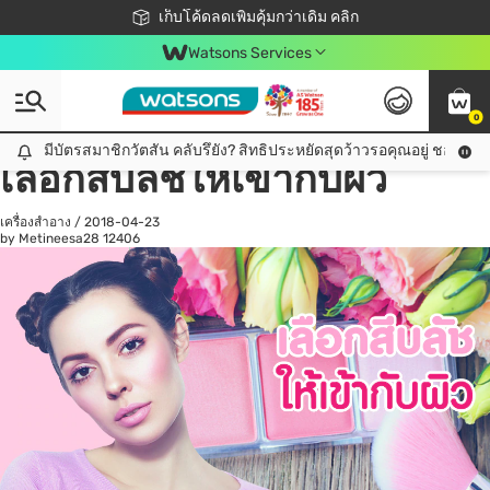
ชอปออนไลน์ครั้งแรก ลดเพิ่มจุก ๆ 10%! 🎉
เก็บโค้ดลดเพิ่มคุ้มกว่าเดิม คลิก
สมาชิกวัตสัน คลับดียังไง?
📦ส่งฟรี! เมื่อชอป 499฿
Watsons Services
0
All
ดูแลสุขภาพ
เค
มีบัตรสมาชิกวัตสัน คลับรึยัง? สิทธิประหยัดสุดว้าวรอคุณอยู่ ชอปคุ้มกว
มีบัตรสมาชิกวัตสัน คลับรึยัง? สิทธิประหยัดสุดว้าวรอคุณอยู่ ชอปคุ้มกว่าเดิม คลิก!
เลือกสีบลัชให้เข้ากับผิว
เครื่องสำอาง
/
2018-04-23
by Metineesa28
12406