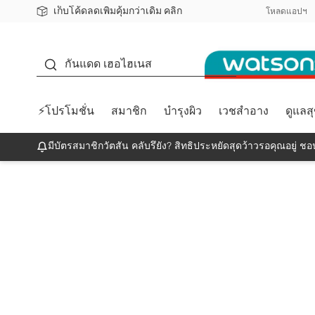
เก็บโค้ดลดเพิ่มคุ้มกว่าเดิม คลิก
ชอปออนไลน์ครั้งแรก ลดเพิ่มจุก ๆ 10%! 🎉
📦ส่งฟรี! เมื่อชอป 499฿
สมาชิกวัตสัน คลับดียังไง?
โหลดแอปฯ
กันแดด
กันแดด เฮอไฮเนส
⚡โปรโมชั่น
สมาชิก
บำรุงผิว
เวชสำอาง
ดูแลส
มีบัตรสมาชิกวัตสัน คลับรึยัง? สิทธิประหยัดสุดว้าวรอคุณอยู่ ชอป