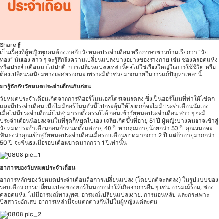
Share
เป็นเรื่องที่ผู้หญิงทุกคนต้องเจอกับวัยหมดประจำเดือน หรือภาษาชาวบ้านเรียกว่า “วัย
ทอง” นั่นเอง สาว ๆ จะรู้สึกถึงความเปลี่ยนแปลงบางอย่างของร่างกาย เช่น ช่องคลอดแห้ง
หรือประจำเดือนมาไม่ปกติ การเปลี่ยนแปลงเหล่านี้คงไม่ใช่เรื่องใหญ่ในการใช้ชีวิต หรือ
ต้องเปลี่ยนรสนิยมทางเพศหรอกนะ เพราะมีตัวช่วยมากมายในการแก้ปัญหาเหล่านี้
มารู้จักกับวัยหมดประจำเดือนกันก่อน
วัยหมดประจำเดือนเกิดจากการที่ฮอร์โมนเอสโตรเจนลดลง ซึ่งเป็นฮอร์โมนที่ทำให้ไข่ตก
และมีประจำเดือน เมื่อไม่มีฮอร์โมนตัวนี้ไปกระตุ้นให้ไข่ตกก็จะไม่มีประจำเดือนนั่นเอง
เมื่อไม่มีประจำเดือนก็ไม่สามารถตั้งครรภ์ได้ ก่อนเข้าวัยหมดประจำเดือน สาว ๆ จะมี
ประจำเดือนน้อยลงจนในที่สุดก็หยุดไปเอง เฉลี่ยเกิดขึ้นที่อายุ 51 ปี ผู้หญิงบางคนอาจเข้าสู่
วัยหมดประจำเดือนก่อนกำหนดตั้งแต่อายุ 40 ปี หากคุณอายุน้อยกว่า 50 ปี คุณหมอจะ
ฟันธงว่าคุณเข้าสู่วัยหมดประจำเดือนเมื่อรอบเดือนขาดมากกว่า 2 ปี แต่ถ้าอายุมากกว่า
50 ปี จะฟันธงเมื่อรอบเดือนขาดมากกว่า 1 ปีเท่านั้น
อาการของวัยหมดประจำเดือน
อาการหลักของวัยหมดประจำเดือนคือการเปลี่ยนแปลง (โดยปกติจะลดลง) ในรูปแบบของ
รอบเดือน การเปลี่ยนแปลงของฮอร์โมนอาจทำให้เกิดอาการอื่น ๆ เช่น อารมณ์ร้อน, ช่อง
คลอดแห้ง, ไม่มีอารมณ์ทางเพศ, อารมณ์เปลี่ยนแปลงง่าย, การนอนหลับ และกระเพาะ
ปัสสาวะอักเสบ อาการเหล่านี้จะแตกต่างกันไปในผู้หญิงแต่ละคน