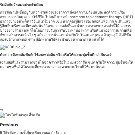
รับมือกับวัยหมดประจำเดือน
การรักษานั้นขึ้นอยู่กับความรุนแรงของอาการ ตั้งแต่การเปลี่ยนแปลงพฤติกรรมเรื่อง
อาหารการกินและการใช้ชีวิต ไปจนถึงการทำ hormone replacement therapy (HRT)
อาการบางอย่างก็หาวิธีแก้ได้ไม่ยาก เช่น หากคุณรู้สึกว่าช่องคลอดแห้งมาก ๆ เดินแล้ว
รู้สึกเจ็บหรือขณะมีเพศสัมพันธ์ก็ตาม สารหล่อลื่นจะช่วยบรรเทาอาการเหล่านี้ได้ อาการ
บางอย่างสามารถแก้ไขโดยการปรับการรับประทานอาหาร หรือหันมาออกกำลังกายเพื่อ
จำการกับอารมณ์ จริง ๆ แล้วอาการนั้นแตกต่างกันไปในแต่ละบุคคล ถ้าคุณรูสึกไม่ดีขึ้น
ลองปรึกษาแพทย์เพราะมีอีกหลายวิธีที่จะช่วยบรรเทาอาการเหล่านี้ได้
ต้องการมีเพศสัมพันธ์
: ใช้เจลหล่อลื่น หรือครีมให้ความชุ่มชื้นดีกว่ากันนะ?
เจลหล่อลื่นจะสามารถช่วยได้ชั่วคราวหรือในระยะเวลาสั้น ๆ แต่ครีมให้ความชุ่มชื้นจะให้
ความชุ่มชื้นได้ในระยะที่ยาวนานกว่า สะดวกแบบไหนก็ใช้แบบนั้นนะ
Previous
5 วิธีขจัดความขี้เกียจเพื่อการออกกำลังกาย