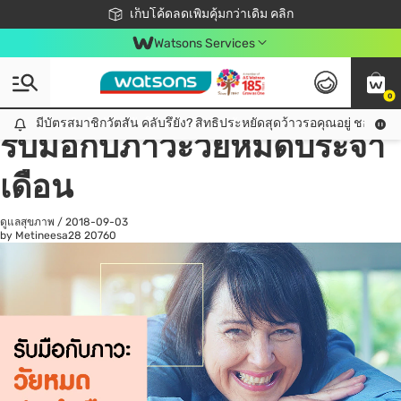
ชอปออนไลน์ครั้งแรก ลดเพิ่มจุก ๆ 10%! 🎉
เก็บโค้ดลดเพิ่มคุ้มกว่าเดิม คลิก
สมาชิกวัตสัน คลับดียังไง?
📦ส่งฟรี! เมื่อชอป 499฿
Watsons Services
0
All
ดูแลสุขภาพ
เค
มีบัตรสมาชิกวัตสัน คลับรึยัง? สิทธิประหยัดสุดว้าวรอคุณอยู่ ชอปคุ้มกว
มีบัตรสมาชิกวัตสัน คลับรึยัง? สิทธิประหยัดสุดว้าวรอคุณอยู่ ชอปคุ้มกว่าเดิม คลิก!
รับมือกับภาวะวัยหมดประจำ
เดือน
ดูแลสุขภาพ
/
2018-09-03
by Metineesa28
20760