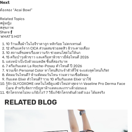
Next
ต้องลอง “Acai Bowl”
Related Topics
#ผู้หญิง
#สุขภาพ
Share
WHAT’S HOT
10 ร้านเสื้อผ้าในไอจีราคาถูก หลักร้อย ไม่ตกเทรนด์
12 สกินแคร์จาก CICA ส่วนผสมช่วยลดสิว ผิวระคายเคือง
10 สถานที่ขอพรเรื่องความรัก ช่วยคนโสดไม่ให้นก
15 ครีมบำรุงผิวขาว และครีมทาผิวขาวยี่ห้อไหนดี 2026
แต่งหน้าเป๊ะปังด้วยเมคอัพ ชิ้นที่สอง1บาท
7 ครีมกันแดด La Roche-Posay ตัวไหนดี ปี 2026
ชวนเช็ก Personal Color หาโทนสีประจำตัวที่ใช่ จะแต่งลุคไหนก็เกิด!
ตัดผมวันไหนดี? ห้ามตัดผมวันไหน รวมความเชื่อตัดผม
กันแดด Elixir ตัวไหนดี? รวม 10 ครีมกันแดด Elixir น่าใช้
รู้จัก GLYCOXOME เทคโนโลยีดูแลผิวใหม่ล่าสุดจาก Vaseline Pro Derma Face
Care สำหรับจัดการปัญหาฝ้าแดดและเกราะผิวอ่อนแอ
ชักโครกกดไม่ลง แก้ยังไง? 7 วิธีแก้ชักโครกตันด้วยตัวเอง ได้ผลจริง
RELATED BLOG