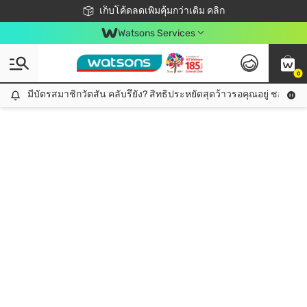
ชอปออนไลน์ครั้งแรก ลดเพิ่มจุก ๆ 10%! 🎉
เก็บโค้ดลดเพิ่มคุ้มกว่าเดิม คลิก
สมาชิกวัตสัน คลับดียังไง?
📦ส่งฟรี! เมื่อชอป 499฿
Watsons Services
0
มีบัตรสมาชิกวัตสัน คลับรึยัง? สิทธิประหยัดสุดว้าวรอคุณอยู่ ชอปคุ้มกว
มีบัตรสมาชิกวัตสัน คลับรึยัง? สิทธิประหยัดสุดว้าวรอคุณอยู่ ชอปคุ้มกว่าเดิม คลิก!