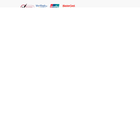
Thai
ชอปออนไลน์
เกี่ยวกับเรา
วัตสัน คลับ
ชอปกับวัตสัน
กฎหมาย
FIND US ON