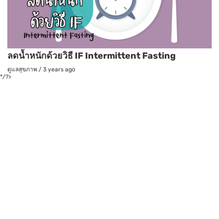
ลดน้ำหนักด้วยวิธี IF Intermittent Fasting
ดูแลสุขภาพ
/
3 years ago
*/?>