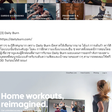
(3) Daily Burn
https://dailyburn.com/
สาวๆ จะรู้สึกสนุกมาก เพราะ Daily Burn มีคลาสให้เลือกมากมาย ได้แก่ การเต้นรำ คาร์ดิ
โอแบบเข้มข้นระดับสูง โยคะ การฝึกความแข็งแรงและอื่น ๆ! คลาสทั้งหมดมีการสอนโดย
ผู้เชี่ยวชาญและผู้ฝึกสอนที่ผ่านการรับรอง Daily Burn มอบแผนการออกกำลังกายเฉพาะ
บุคคลที่สมบูรณ์แบบสำหรับระดับความฟิตและเป้าหมายของสาวๆ สามารถทดลองใช้ฟรี
30 วันก่อนได้ด้วยนะ!