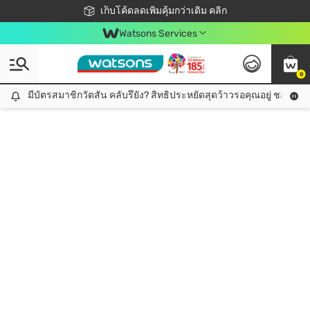
ชอปออนไลน์ครั้งแรก ลดเพิ่มจุก ๆ 10%! 🎉
เก็บโค้ดลดเพิ่มคุ้มกว่าเดิม คลิก
สมาชิกวัตสัน คลับดียังไง?
📦ส่งฟรี! เมื่อชอป 499฿
Watsons Services
0
มีบัตรสมาชิกวัตสัน คลับรึยัง? สิทธิประหยัดสุดว้าวรอคุณอยู่ ชอปคุ้มกว
มีบัตรสมาชิกวัตสัน คลับรึยัง? สิทธิประหยัดสุดว้าวรอคุณอยู่ ชอปคุ้มกว่าเดิม คลิก!