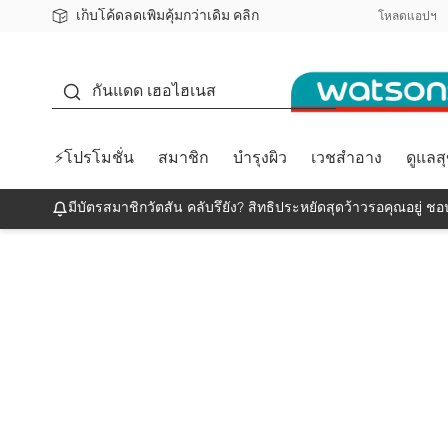
เก็บโค้ดลดเพิ่มคุ้มกว่าเดิม คลิก
ชอปออนไลน์ครั้งแรก ลดเพิ่มจุก ๆ 10%! 🎉
📦ส่งฟรี! เมื่อชอป 499฿
สมาชิกวัตสัน คลับดียังไง?
โหลดแอปฯ
กันแดด
กันแดด เฮอไฮเนส
⚡โปรโมชั่น
สมาชิก
บำรุงผิว
เวชสำอาง
ดูแลส
มีบัตรสมาชิกวัตสัน คลับรึยัง? สิทธิประหยัดสุดว้าวรอคุณอยู่ ชอป