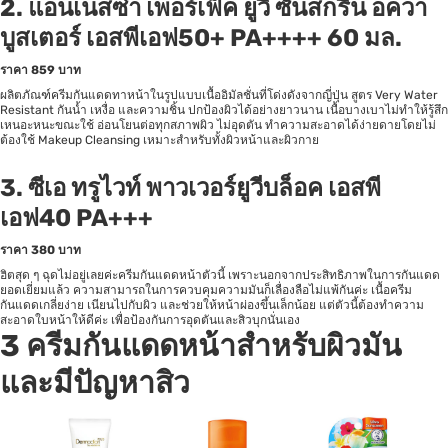
2.
แอนเนสซ่า เพอร์เฟ็ค ยูวี ซันสกรีน อควา
บูสเตอร์ เอสพีเอฟ50+ PA++++ 60 มล.
ราคา
859 บาท
ผลิตภัณฑ์ครีมกันแดดทาหน้าในรูปแบบเนื้ออิมัลชั่นที่โด่งดังจากญี่ปุ่น สูตร Very Water
Resistant กันน้ำ เหงื่อ และความชิ้น ปกป้องผิวได้อย่างยาวนาน เนื้อบางเบาไม่ทำให้รู้สึก
เหนอะหนะขณะใช้ อ่อนโยนต่อทุกสภาพผิว ไม่อุดตัน ทำความสะอาดได้ง่ายดายโดยไม่
ต้องใช้ Makeup Cleansing เหมาะสำหรับทั้งผิวหน้าและผิวกาย
3.
ซีเอ ทรูไวท์ พาวเวอร์ยูวีบล็อค เอสพี
เอฟ40 PA+++
ราคา
380 บาท
ฮิตสุด ๆ ฉุดไม่อยู่เลยค่ะครีมกันแดดหน้าตัวนี้ เพราะนอกจากประสิทธิภาพในการกันแดด
ยอดเยี่ยมแล้ว ความสามารถในการควบคุมความมันก็เลื่องลือไม่แพ้กันค่ะ เนื้อครีม
กันแดดเกลี่ยง่าย เนียนไปกับผิว และช่วยให้หน้าผ่องขึ้นเล็กน้อย แต่ตัวนี้ต้องทำความ
สะอาดใบหน้าให้ดีค่ะ เพื่อป้องกันการอุดตันและสิวบุกนั่นเอง
3 ครีมกันแดดหน้า
สำหรับผิวมัน
และมีปัญหาสิว