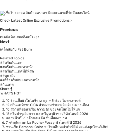
Check Latest Online Exclusive Promotions >
Previous
เทคนิคฟิตเสมอถึงแม้จะยุ่ง
Next
เคล็ดลับกับ Fat Burn
Related Topics
##ครีมกันแดด
##ครีมกันแดดทาหน้า
##ครีมกันแดดที่ดีที่สุด
##ดูแลผิว
##รีวิวครีมกันแดดทาหน้า
#กันแดด
Share
WHAT’S HOT
10 ร้านเสื้อผ้าในไอจีราคาถูก หลักร้อย ไม่ตกเทรนด์
12 สกินแคร์จาก CICA ส่วนผสมช่วยลดสิว ผิวระคายเคือง
10 สถานที่ขอพรเรื่องความรัก ช่วยคนโสดไม่ให้นก
15 ครีมบำรุงผิวขาว และครีมทาผิวขาวยี่ห้อไหนดี 2026
แต่งหน้าเป๊ะปังด้วยเมคอัพ ชิ้นที่สอง1บาท
7 ครีมกันแดด La Roche-Posay ตัวไหนดี ปี 2026
ชวนเช็ก Personal Color หาโทนสีประจำตัวที่ใช่ จะแต่งลุคไหนก็เกิด!