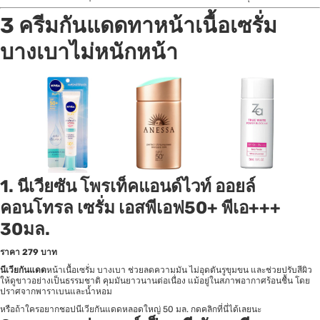
3 ครีมกันแดดทาหน้า
เนื้อเซรั่ม
บางเบาไม่หนักหน้า
1.
นีเวียซัน โพรเท็คแอนด์ไวท์ ออยล์
คอนโทรล เซรั่ม เอสพีเอฟ50+ พีเอ+++
30มล.
ราคา
279 บาท
นีเวียกันแดด
หน้าเนื้อเซรั่ม บางเบา ช่วยลดความมัน ไม่อุดตันรูขุมขน และช่วยปรับสีผิว
ให้ดูขาวอย่างเป็นธรรมชาติ คุมมันยาวนานต่อเนื่อง แม้อยู่ในสภาพอากาศร้อนชื้น โดย
ปราศจากพาราเบนและน้ำหอม
หรือถ้าใครอยากชอป
นีเวียกันแดด
หลอดใหญ่ 50 มล. กด
คลิกที่นี่
ได้เลยนะ