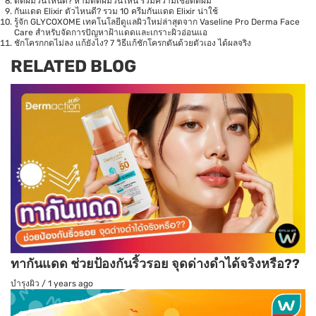
ตัดผมวันไหนดี? ห้ามตัดผมวันไหน รวมความเชื่อตัดผม
กันแดด Elixir ตัวไหนดี? รวม 10 ครีมกันแดด Elixir น่าใช้
รู้จัก GLYCOXOME เทคโนโลยีดูแลผิวใหม่ล่าสุดจาก Vaseline Pro Derma Face
Care สำหรับจัดการปัญหาฝ้าแดดและเกราะผิวอ่อนแอ
ชักโครกกดไม่ลง แก้ยังไง? 7 วิธีแก้ชักโครกตันด้วยตัวเอง ได้ผลจริง
RELATED BLOG
ทากันแดด ช่วยป้องกันริ้วรอย จุดด่างดำได้จริงหรือ??
บำรุงผิว
/
1 years ago