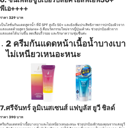
6.
ซันเพลย์ซูปเปอร์บล๊อค เอสพีเอฟ50+
พีเอ++++
ราคา
329 บาท
เป็นโลชั่นกันแดดสูตรน้ำ ที่มี SPF สูงถึง 50+ และยังเพิ่มประสิทธิภาพการปกป้องผิวจาก
แสงแดดด้วยสูตร Solarex-3 คือนวัตกรรมใหม่จากญี่ปุ่นเค้าค่ะ ช่วยปกป้องผิวจาก
แสงแดดได้นานขึ้น ลดเลือนริ้วรอย และรักษาความชุ่มชื่นค่ะ
2 ครีมกันแดดหน้า
เนื้อน้ำบางเบา
ไม่เหนียวเหนอะหนะ
7.ศรีจันทร์ ลูมิเนสเซนส์ แฟบูลัส ยูวี ชิลด์
ราคา
390 บาท
ครีมกันแดดหน้าเนื้อบางเบาและไม่เหนียวเหนอะหนะ ช่วยปกป้องผิวของคุณจากแสงยูวี