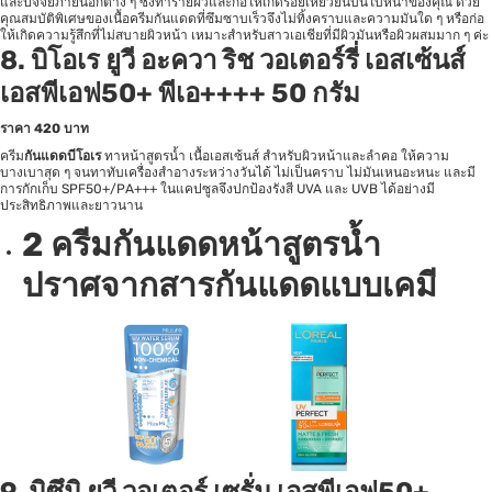
และปัจจัยภายนอกต่าง ๆ ซึ่งทำร้ายผิวและก่อให้เกิดรอยเหี่ยวย่นบนใบหน้าของคุณ ด้วย
คุณสมบัติพิเศษของเนื้อครีมกันแดดที่ซึมซาบเร็วจึงไม่ทิ้งคราบและความมันใด ๆ หรือก่อ
ให้เกิดความรู้สึกที่ไม่สบายผิวหน้า เหมาะสำหรับสาวเอเชียที่มีผิวมันหรือผิวผสมมาก ๆ ค่ะ
8.
บิโอเร ยูวี อะควา ริช วอเตอร์รี่ เอสเซ้นส์
เอสพีเอฟ50+ พีเอ++++ 50 กรัม
ราคา
420 บาท
ครีม
กันแดดบีโอเร
ทาหน้าสูตรน้ำ เนื้อเอสเซ้นส์ สำหรับผิวหน้าและลำคอ ให้ความ
บางเบาสุด ๆ จนทาทับเครื่องสำอางระหว่างวันได้ ไม่เป็นคราบ ไม่มันเหนอะหนะ และมี
การกักเก็บ SPF50+/PA+++ ในแคปซูลจึงปกป้องรังสี UVA และ UVB ได้อย่างมี
ประสิทธิภาพและยาวนาน
2 ครีมกันแดดหน้า
สูตรน้ำ
ปราศจากสารกันแดดแบบเคมี