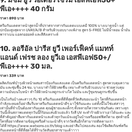
9.
มิซึมิ ยูวี วอเตอร์ เซรั่ม เอสพีเอฟ50+
พีเอ++++ 40 กรัม
ราคา
890 บาท
ครีมกันแดดทาหน้าสูตรน้ำที่ปราศจากสารกันแดดแบบเคมี 100% บางเบาดุจน้ำ แต่
ปกป้องสูงสุดจาก UVA1/A/B สำหรับผิวบอบบางแพ้ง่าย สูตร 5-FREE ไม่มีน้ำหอม น้ำมัน
พาราเบน แอลกอฮอลล์ และสีสังเคราะห์
10.
ลอรีอัล ปารีส ยูวี เพอร์เฟ็คท์ แมทท์
แอนด์ เฟรช ลอง ยูวีเอ เอสพีเอฟ50+/
พีเอ++++ 30 มล.
ราคา
339 บาท
ผลิตภัณฑ์บำรุงผิวหน้าผสมสารป้องกันแสงแดด เป็นครีมกันแดดหน้า สูตรควบคุมความ
มัน และชุ่มชื้น 24 ชม. บางเบาทำให้ผิวสดชื่น เหมาะสำหรับผิวบอบบาง ช่วยควบคุม
ความมันบนใบหน้า ทำให้ผิวหน้าแลดูกระจ่างใส ไม่มัน และรู้ขุมขนดูกระชับขึ้น
เป็นไงกันบ้างคะสาวๆ กับ 10 ครีมกันแดดที่ดีที่สุดที่วัตสันขอแนะนำ ใครที่กันแดดหน้า
กำลังจะหมดก็อย่าลืมรีบหาครีมกันแดดหน้าดีๆ มาใช้กันนะคะ แต่ทั้งนี้ไม่ใช่แค่สาวๆ
เท่านั้นที่จำเป็นต้องทากันแดด คุณผู้ชายและเด็กๆ ทั้งหลายก็ควรทาเช่นกันค่ะ เพราะทุก
วันนี้เห็นสภาพแดดทุกวันนี้ก็ร้อนแสบผิวแย่แล้ว รังสี UV จะทำร้ายผิวเราเอาได้นะคะ และ
ที่สำคัญอย่าลืมทากันแดดหน้าและตัวทุกวันแม้จะอยู่ในบ้านหรือออฟฟิศก็ตาม สุดท้ายนี้
ใครที่อยากติดตามข้อมูลหรือคำแนะนำดีๆ จากวัตสันอีกก็สามารถติดตามเรา
ได้ที่
https://www.watsons.co.th/blog
และอย่าลืมไปลองเล่น ลองใช้ผลิตภัณฑ์ครีม
กันแดดหน้าที่ดีที่สุดได้ที่ร้านวัตสันทุกสาขานะค้าาาา