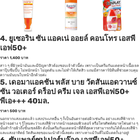
4.
ยูเซอริน ซัน แอคเน่ ออยล์ คอนโทร เอสพี
เอฟ50+
ราคา
1,400 บาท
สาว ๆ ที่ผิวหน้ามันและมีปัญหาสิวต้องชอบเจ้าตัวนี้ค่ะ เพราะเป็นครีมกันแดดหน้าเนื้อเจล
ทาปุ๊บซึมปั๊บ ไม่หนักหน้า ไม่อุดตัน และไม่ทำให้เกิดสิว แถมมีสารคาร์นิทีนที่ช่วยควบคุม
ความมันบนใบหน้าอีกด้วยค่ะ
5.
เดอมาแอคชัน พลัส บาย วัตสันแอดวานซ์
ซัน วอเตอร์ ดร็อป ครีม เจล เอสพีเอฟ50+
พีเอ+++ 40มล.
ราคา
500 บาท
นอกจากแสงแดดแล้ว แสงประเภทอื่น ๆ ก็เป็นอันตรายต่อผิวเช่นกัน อย่างแสงสีฟ้าจาก
หน้าจอต่าง ๆ รู้ไหมคะว่าแสงสีฟ้าจากหน้าจอคอมพิวเตอร์ หรือโทรศัพท์สมาทโฟนต่าง ๆ
นั้นทำร้ายผิวถึงขั้นเซลล์ลึก ดังนั้นครีมกันแดดหน้าที่ดีที่สุดควรสามารถกันได้ทั้งแสงสีฟ้า
และแสงอาทิตย์ วัตสันเลยขอแนะนำตัวนี้เลยค่ะ เพราะทาแม้วันที่ไม่มีแดดก็เอาอยู่!