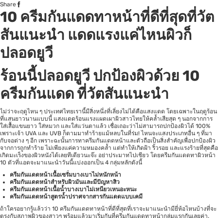
Share
10
ครีมกันแดดทาหน้าที่ดีที่สุด
ที่วัต
สันแนะนำ แดดแรงแค่ไหนผิวก็
ปลอดยูวี
ร้อนนี้ปลอดยูวี ปกป้องผิวด้วย
10
ครีมกันแดด ที่วัตสันแนะนำ
ไม่ว่าจะฤดูไหน ๆ ประเทศไทยเรานี้มีสิ่งหนึ่งที่เลี่ยงไม่ได้คือแสงแดด โดยเฉพาะในฤดูร้อน
ที่แสนยาวนานแบบนี้ แสงแดดร้อนแรงแผดเผาผิวสาวไทยให้คล้ำเสียสุด ๆ นอกจากการ
ใส่เสื้อแขนยาว ใส่หมวก และใส่แว่นตาแล้ว เชื่อเถอะว่าไม่สามารถปกป้องผิวได้ 100%
เพราะเจ้า UVA และ UVB ก็ตามมาทำร้ายแม้หลบในที่ร่ม! ไหนจะแสงประเภทอื่น ๆ ที่มา
กับจอต่าง ๆ อีก เพราะฉะนั้นการทาครีมกันแดดหน้าและตัวถือเป็นสิ่งสำคัญเพื่อปกป้องผิว
จากการถูกทำร้าย ไม่เพียงแค่ความหมองคล้ำ แต่ทำให้เกิดฝ้า ริ้วรอย และแรงร้ายที่สุดคือ
เกิดมะเร็งของผิวหนังได้เลยทีเดียวนะจ๊ะ อย่าประมาทไปเชียว โดยครีมกันแดดทาผิวหน้า
10 ตัวที่แอดจะมาแนะนำวันนี้แบ่งออกเป็น 4 กลุ่มหลักดังนี้
ครีมกันแดดหน้า
เนื้อเซรั่มบางเบาไม่หนักหน้า
ครีมกันแดดหน้า
สำหรับผิวมันและมีปัญหาสิว
ครีมกันแดดหน้า
เนื้อน้ำบางเบาไม่เหนียวเหนอะหนะ
ครีมกันแดดหน้า
สูตรน้ำปราศจากสารกันแดดแบบเคมี
ถ้าใครอยากรู้แล้วว่า 10 ครีมกันแดดทาหน้าที่ดีที่สุดที่เราจะมาแนะนำมียี่ห้อไหนบ้างที่จะ
ตรงกับสภาพผิวของสาวๆ พร้อมแล้วมาเริ่มกันที่ครีมกันแดดทาหน้ากลุ่มแรกกันเลยค่า.