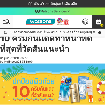
ชอปออนไลน์ครั้งแรก ลดเพิ่มจุก ๆ 10%! 🎉
เก็บโค้ดลดเพิ่มคุ้มกว่าเดิม คลิก
สมาชิกวัตสัน คลับดียังไง?
📦ส่งฟรี! เมื่อชอป 499฿
Watsons Services
0
All
ดูแลสุขภาพ
เค
มีบัตรสมาชิกวัตสัน คลับรึยัง? สิทธิประหยัดสุดว้าวรอคุณอยู่ ชอปคุ้มกว
มีบัตรสมาชิกวัตสัน คลับรึยัง? สิทธิประหยัดสุดว้าวรอคุณอยู่ ชอปคุ้มกว่าเดิม คลิก!
10 ครีมกันแดดทาหน้าที่ดี
ที่สุดที่วัตสันแนะนำ
บำรุงผิว
/
2018-05-15
by Metineesa28
383809