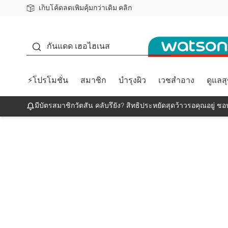
เก็บโค้ดลดเพิ่มคุ้มกว่าเดิม คลิก
ชอปออนไลน์ครั้งแรก ลดเพิ่มจุก ๆ 10%! 🎉
📦ส่งฟรี! เมื่อชอป 499฿
สมาชิกวัตสัน คลับดียังไง?
กันแดด
กันแดด เฮอไฮเนส
⚡โปรโมชั่น
สมาชิก
บำรุงผิว
เวชสำอาง
ดูแลส
มีบัตรสมาชิกวัตสัน คลับรึยัง? สิทธิประหยัดสุดว้าวรอคุณอยู่ ชอป