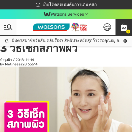
ชอปออนไลน์ครั้งแรก ลดเพิ่มจุก ๆ 10%! 🎉
เก็บโค้ดลดเพิ่มคุ้มกว่าเดิม คลิก
สมาชิกวัตสัน คลับดียังไง?
📦ส่งฟรี! เมื่อชอป 499฿
Watsons Services
0
All
ดูแลสุขภาพ
เค
มีบัตรสมาชิกวัตสัน คลับรึยัง? สิทธิประหยัดสุดว้าวรอคุณอยู่ ชอปคุ้มกว
มีบัตรสมาชิกวัตสัน คลับรึยัง? สิทธิประหยัดสุดว้าวรอคุณอยู่ ชอปคุ้มกว่าเดิม คลิก!
3 วิธีเช็กสภาพผิว
บำรุงผิว
/
2018-11-14
by Metineesa28
65614