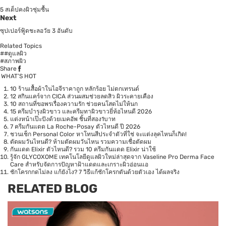
5 สเต็ปคงผิวชุ่มชื้น
Next
ซุปเปอร์ฟู้ดชะลอวัย 3 อันดับ
Related Topics
##ดูแลผิว
#สภาพผิว
Share
WHAT’S HOT
10 ร้านเสื้อผ้าในไอจีราคาถูก หลักร้อย ไม่ตกเทรนด์
12 สกินแคร์จาก CICA ส่วนผสมช่วยลดสิว ผิวระคายเคือง
10 สถานที่ขอพรเรื่องความรัก ช่วยคนโสดไม่ให้นก
15 ครีมบำรุงผิวขาว และครีมทาผิวขาวยี่ห้อไหนดี 2026
แต่งหน้าเป๊ะปังด้วยเมคอัพ ชิ้นที่สอง1บาท
7 ครีมกันแดด La Roche-Posay ตัวไหนดี ปี 2026
ชวนเช็ก Personal Color หาโทนสีประจำตัวที่ใช่ จะแต่งลุคไหนก็เกิด!
ตัดผมวันไหนดี? ห้ามตัดผมวันไหน รวมความเชื่อตัดผม
กันแดด Elixir ตัวไหนดี? รวม 10 ครีมกันแดด Elixir น่าใช้
รู้จัก GLYCOXOME เทคโนโลยีดูแลผิวใหม่ล่าสุดจาก Vaseline Pro Derma Face
Care สำหรับจัดการปัญหาฝ้าแดดและเกราะผิวอ่อนแอ
ชักโครกกดไม่ลง แก้ยังไง? 7 วิธีแก้ชักโครกตันด้วยตัวเอง ได้ผลจริง
RELATED BLOG