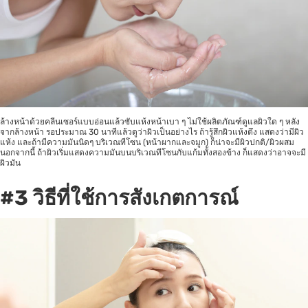
ล้างหน้าด้วยคลีนเซอร์แบบอ่อนแล้วซับแห้งหน้าเบา ๆ ไม่ใช้ผลิตภัณฑ์ดูแลผิวใด ๆ หลัง
จากล้างหน้า รอประมาณ 30 นาทีแล้วดูว่าผิวเป็นอย่างไร ถ้ารู้สึกผิวแห้งตึง แสดงว่ามีผิว
แห้ง และถ้ามีความมันนิดๆ บริเวณทีโซน (หน้าผากและจมูก) ก็น่าจะมีผิวปกติ/ผิวผสม
นอกจากนี้ ถ้าผิวเริ่มแสดงความมันบนบริเวณทีโซนกับแก้มทั้งสองข้าง ก็แสดงว่าอาจจะมี
ผิวมัน
#3
วิธีที่ใช้การสังเกตการณ์