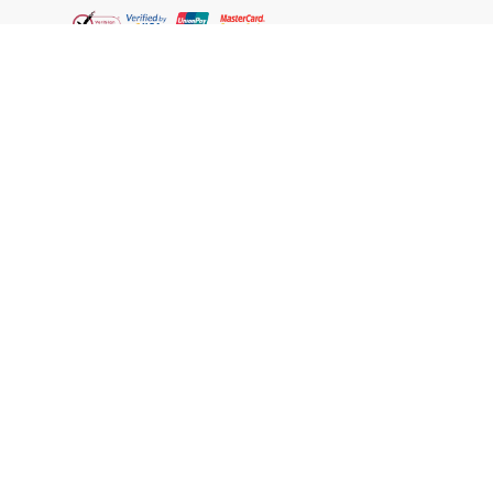
Thai
ชอปออนไลน์
เกี่ยวกับเรา
วัตสัน คลับ
ชอปกับวัตสัน
กฎหมาย
FIND US ON