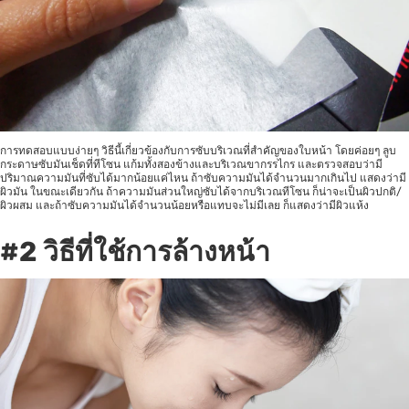
การทดสอบแบบง่ายๆ วิธีนี้เกี่ยวข้องกับการซับบริเวณที่สำคัญของใบหน้า โดยค่อยๆ ลูบ
กระดาษซับมันเช็ดที่ทีโซน แก้มทั้งสองข้างและบริเวณขากรรไกร และตรวจสอบว่ามี
ปริมาณความมันที่ซับได้มากน้อยแค่ไหน ถ้าซับความมันได้จำนวนมากเกินไป แสดงว่ามี
ผิวมัน ในขณะเดียวกัน ถ้าความมันส่วนใหญ่ซับได้จากบริเวณทีโซน ก็น่าจะเป็นผิวปกติ/
ผิวผสม และถ้าซับความมันได้จำนวนน้อยหรือแทบจะไม่มีเลย ก็แสดงว่ามีผิวแห้ง
#2
วิธีที่ใช้การล้างหน้า