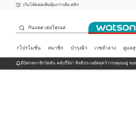
เก็บโค้ดลดเพิ่มคุ้มกว่าเดิม คลิก
ชอปออนไลน์ครั้งแรก ลดเพิ่มจุก ๆ 10%! 🎉
📦ส่งฟรี! เมื่อชอป 499฿
สมาชิกวัตสัน คลับดียังไง?
กันแดด
กันแดด เฮอไฮเนส
⚡โปรโมชั่น
สมาชิก
บำรุงผิว
เวชสำอาง
ดูแลส
มีบัตรสมาชิกวัตสัน คลับรึยัง? สิทธิประหยัดสุดว้าวรอคุณอยู่ ชอป