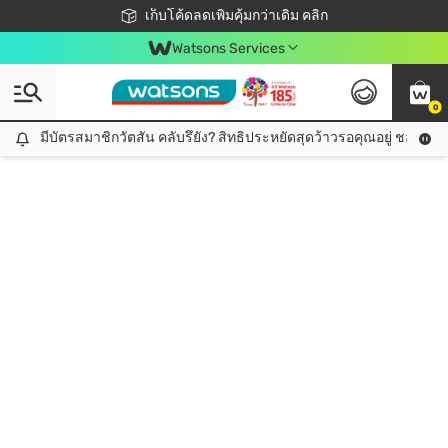
ชอปออนไลน์ครั้งแรก ลดเพิ่มจุก ๆ 10%! 🎉
เก็บโค้ดลดเพิ่มคุ้มกว่าเดิม คลิก
สมาชิกวัตสัน คลับดียังไง?
📦ส่งฟรี! เมื่อชอป 499฿
Watsons Services
0
มีบัตรสมาชิกวัตสัน คลับรึยัง? สิทธิประหยัดสุดว้าวรอคุณอยู่ ชอปคุ้มกว
มีบัตรสมาชิกวัตสัน คลับรึยัง? สิทธิประหยัดสุดว้าวรอคุณอยู่ ชอปคุ้มกว่าเดิม คลิก!