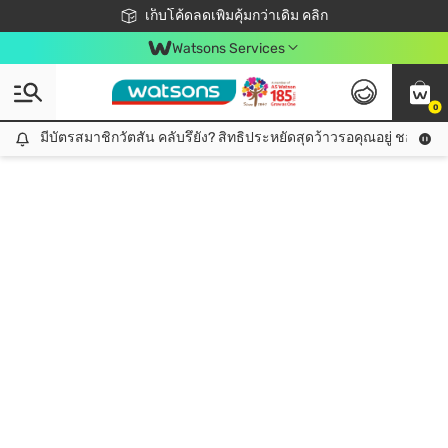
ชอปออนไลน์ครั้งแรก ลดเพิ่มจุก ๆ 10%! 🎉
เก็บโค้ดลดเพิ่มคุ้มกว่าเดิม คลิก
สมาชิกวัตสัน คลับดียังไง?
📦ส่งฟรี! เมื่อชอป 499฿
Watsons Services
0
มีบัตรสมาชิกวัตสัน คลับรึยัง? สิทธิประหยัดสุดว้าวรอคุณอยู่ ชอปคุ้มกว
มีบัตรสมาชิกวัตสัน คลับรึยัง? สิทธิประหยัดสุดว้าวรอคุณอยู่ ชอปคุ้มกว่าเดิม คลิก!