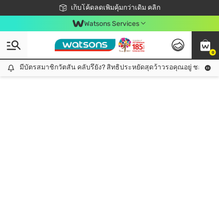
ชอปออนไลน์ครั้งแรก ลดเพิ่มจุก ๆ 10%! 🎉
เก็บโค้ดลดเพิ่มคุ้มกว่าเดิม คลิก
สมาชิกวัตสัน คลับดียังไง?
📦ส่งฟรี! เมื่อชอป 499฿
Watsons Services
0
มีบัตรสมาชิกวัตสัน คลับรึยัง? สิทธิประหยัดสุดว้าวรอคุณอยู่ ชอปคุ้มกว
มีบัตรสมาชิกวัตสัน คลับรึยัง? สิทธิประหยัดสุดว้าวรอคุณอยู่ ชอปคุ้มกว่าเดิม คลิก!