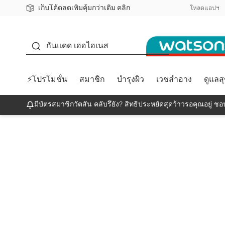
เก็บโค้ดลดเพิ่มคุ้มกว่าเดิม คลิก
ชอปออนไลน์ครั้งแรก ลดเพิ่มจุก ๆ 10%! 🎉
📦ส่งฟรี! เมื่อชอป 499฿
สมาชิกวัตสัน คลับดียังไง?
โหลดแอปฯ
กันแดด
กันแดด เฮอไฮเนส
⚡โปรโมชั่น
สมาชิก
บำรุงผิว
เวชสำอาง
ดูแลส
มีบัตรสมาชิกวัตสัน คลับรึยัง? สิทธิประหยัดสุดว้าวรอคุณอยู่ ชอป