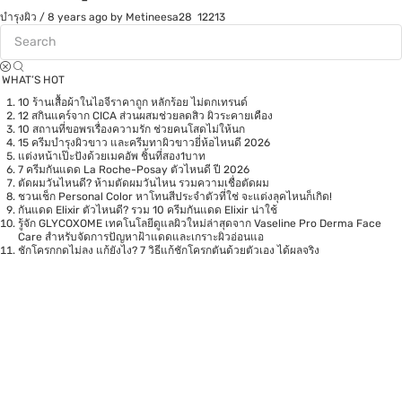
บำรุงผิว
/
8 years ago
by Metineesa28
12213
WHAT’S HOT
10 ร้านเสื้อผ้าในไอจีราคาถูก หลักร้อย ไม่ตกเทรนด์
12 สกินแคร์จาก CICA ส่วนผสมช่วยลดสิว ผิวระคายเคือง
10 สถานที่ขอพรเรื่องความรัก ช่วยคนโสดไม่ให้นก
15 ครีมบำรุงผิวขาว และครีมทาผิวขาวยี่ห้อไหนดี 2026
แต่งหน้าเป๊ะปังด้วยเมคอัพ ชิ้นที่สอง1บาท
7 ครีมกันแดด La Roche-Posay ตัวไหนดี ปี 2026
ตัดผมวันไหนดี? ห้ามตัดผมวันไหน รวมความเชื่อตัดผม
ชวนเช็ก Personal Color หาโทนสีประจำตัวที่ใช่ จะแต่งลุคไหนก็เกิด!
กันแดด Elixir ตัวไหนดี? รวม 10 ครีมกันแดด Elixir น่าใช้
รู้จัก GLYCOXOME เทคโนโลยีดูแลผิวใหม่ล่าสุดจาก Vaseline Pro Derma Face
Care สำหรับจัดการปัญหาฝ้าแดดและเกราะผิวอ่อนแอ
ชักโครกกดไม่ลง แก้ยังไง? 7 วิธีแก้ชักโครกตันด้วยตัวเอง ได้ผลจริง