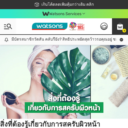
ชอปออนไลน์ครั้งแรก ลดเพิ่มจุก ๆ 10%! 🎉
เก็บโค้ดลดเพิ่มคุ้มกว่าเดิม คลิก
สมาชิกวัตสัน คลับดียังไง?
📦ส่งฟรี! เมื่อชอป 499฿
Watsons Services
0
Tag:
ขัดผิว
1 item(s) found
มีบัตรสมาชิกวัตสัน คลับรึยัง? สิทธิประหยัดสุดว้าวรอคุณอยู่ ชอปคุ้มกว
มีบัตรสมาชิกวัตสัน คลับรึยัง? สิทธิประหยัดสุดว้าวรอคุณอยู่ ชอปคุ้มกว่าเดิม คลิก!
สิ่งที่ต้องรู้เกี่ยวกับการสครับผิวหน้า