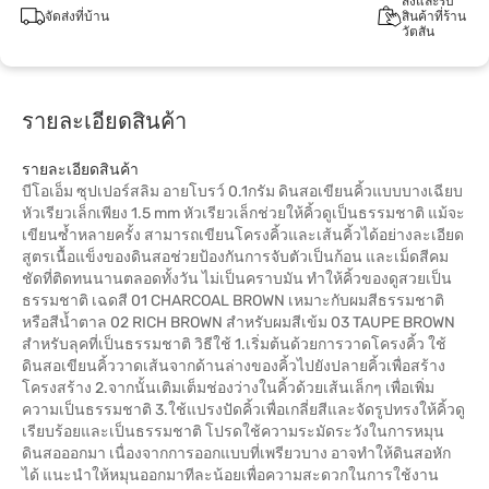
สั่งและรับ
จัดส่งที่บ้าน
สินค้าที่ร้าน
วัตสัน
รายละเอียดสินค้า
รายละเอียดสินค้า
บีโอเอ็ม ซุปเปอร์สลิม อายโบรว์ 0.1กรัม ดินสอเขียนคิ้วแบบบางเฉียบ
หัวเรียวเล็กเพียง 1.5 mm หัวเรียวเล็กช่วยให้คิ้วดูเป็นธรรมชาติ แม้จะ
เขียนซ้ำหลายครั้ง สามารถเขียนโครงคิ้วและเส้นคิ้วได้อย่างละเอียด
สูตรเนื้อแข็งของดินสอช่วยป้องกันการจับตัวเป็นก้อน และเม็ดสีคม
ชัดที่ติดทนนานตลอดทั้งวัน ไม่เป็นคราบมัน ทำให้คิ้วของดูสวยเป็น
ธรรมชาติ เฉดสี 01 CHARCOAL BROWN เหมาะกับผมสีธรรมชาติ
หรือสีน้ำตาล 02 RICH BROWN สำหรับผมสีเข้ม 03 TAUPE BROWN
สำหรับลุคที่เป็นธรรมชาติ วิธีใช้ 1.เริ่มต้นด้วยการวาดโครงคิ้ว ใช้
ดินสอเขียนคิ้ววาดเส้นจากด้านล่างของคิ้วไปยังปลายคิ้วเพื่อสร้าง
โครงสร้าง 2.จากนั้นเติมเต็มช่องว่างในคิ้วด้วยเส้นเล็กๆ เพื่อเพิ่ม
ความเป็นธรรมชาติ 3.ใช้แปรงปัดคิ้วเพื่อเกลี่ยสีและจัดรูปทรงให้คิ้วดู
เรียบร้อยและเป็นธรรมชาติ โปรดใช้ความระมัดระวังในการหมุน
ดินสอออกมา เนื่องจากการออกแบบที่เพรียวบาง อาจทำให้ดินสอหัก
ได้ แนะนำให้หมุนออกมาทีละน้อยเพื่อความสะดวกในการใช้งาน