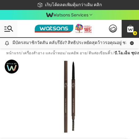
ชอปออนไลน์ครั้งแรก ลดเพิ่มจุก ๆ 10%! 🎉
เก็บโค้ดลดเพิ่มคุ้มกว่าเดิม คลิก
สมาชิกวัตสัน คลับดียังไง?
📦ส่งฟรี! เมื่อชอป 499฿
Watsons Services
0
มีบัตรสมาชิกวัตสัน คลับรึยัง? สิทธิประหยัดสุดว้าวรอคุณอยู่ ชอปคุ้มกว
มีบัตรสมาชิกวัตสัน คลับรึยัง? สิทธิประหยัดสุดว้าวรอคุณอยู่ ชอปคุ้มกว่าเดิม คลิก!
หน้าแรก
/
เครื่องสำอาง และน้ำหอม
/
เมคอัพ อาย
/
ดินสอเขียนคิ้ว
/
บี.โอ.เอ็ม ซุป