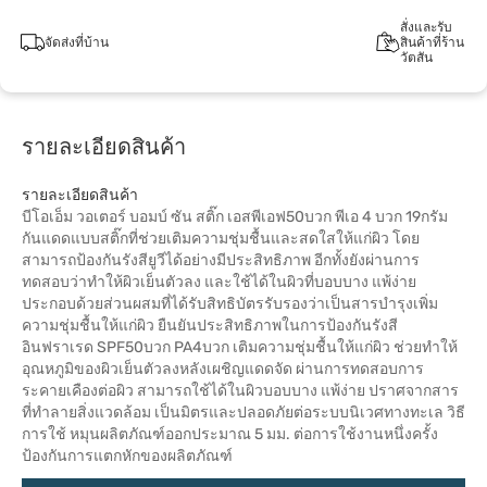
สั่งและรับ
จัดส่งที่บ้าน
สินค้าที่ร้าน
วัตสัน
รายละเอียดสินค้า
รายละเอียดสินค้า
บีโอเอ็ม วอเตอร์ บอมบ์ ซัน สติ๊ก เอสพีเอฟ50บวก พีเอ 4 บวก 19กรัม
กันแดดแบบสติ๊กที่ช่วยเติมความชุ่มชื้นและสดใสให้แก่ผิว โดย
สามารถป้องกันรังสียูวีได้อย่างมีประสิทธิภาพ อีกทั้งยังผ่านการ
ทดสอบว่าทำให้ผิวเย็นตัวลง และใช้ได้ในผิวที่บอบบาง แพ้ง่าย
ประกอบด้วยส่วนผสมที่ได้รับสิทธิบัตรรับรองว่าเป็นสารบำรุงเพิ่ม
ความชุ่มชื้นให้แก่ผิว ยืนยันประสิทธิภาพในการป้องกันรังสี
อินฟราเรด SPF50บวก PA4บวก เติมความชุ่มชื้นให้แก่ผิว ช่วยทำให้
อุณหภูมิของผิวเย็นตัวลงหลังเผชิญแดดจัด ผ่านการทดสอบการ
ระคายเคืองต่อผิว สามารถใช้ได้ในผิวบอบบาง แพ้ง่าย ปราศจากสาร
ที่ทำลายสิ่งแวดล้อม เป็นมิตรและปลอดภัยต่อระบบนิเวศทางทะเล วิธี
การใช้ หมุนผลิตภัณฑ์ออกประมาณ 5 มม. ต่อการใช้งานหนึ่งครั้ง
ป้องกันการแตกหักของผลิตภัณฑ์