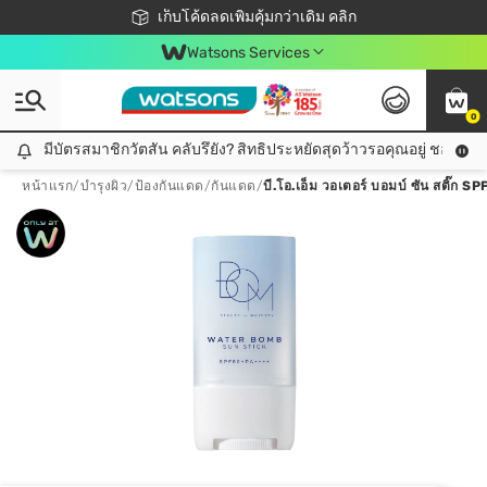
ชอปออนไลน์ครั้งแรก ลดเพิ่มจุก ๆ 10%! 🎉
เก็บโค้ดลดเพิ่มคุ้มกว่าเดิม คลิก
สมาชิกวัตสัน คลับดียังไง?
📦ส่งฟรี! เมื่อชอป 499฿
Watsons Services
0
มีบัตรสมาชิกวัตสัน คลับรึยัง? สิทธิประหยัดสุดว้าวรอคุณอยู่ ชอปคุ้มกว
มีบัตรสมาชิกวัตสัน คลับรึยัง? สิทธิประหยัดสุดว้าวรอคุณอยู่ ชอปคุ้มกว่าเดิม คลิก!
หน้าแรก
/
บำรุงผิว
/
ป้องกันแดด
/
กันแดด
/
บี.โอ.เอ็ม วอเตอร์ บอมบ์ ซัน สติ๊ก