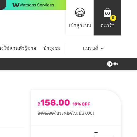
Watsons Services
0
เข้าสู่ระบบ
ตะกร้า
งใช้ส่วนตัวผู้ชาย
บำรุงผม
ไลฟ์สไตล์
แบรนด์
Top Brands
158.00
฿
19% OFF
฿195.00
(ประหยัดไป: ฿37.00)