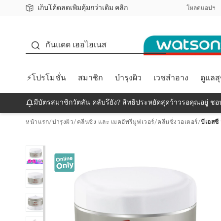
เก็บโค้ดลดเพิ่มคุ้มกว่าเดิม คลิก
ชอปออนไลน์ครั้งแรก ลดเพิ่มจุก ๆ 10%! 🎉
📦ส่งฟรี! เมื่อชอป 499฿
สมาชิกวัตสัน คลับดียังไง?
โหลดแอปฯ
กันแดด
กันแดด เฮอไฮเนส
⚡โปรโมชั่น
สมาชิก
บำรุงผิว
เวชสำอาง
ดูแลส
มีบัตรสมาชิกวัตสัน คลับรึยัง? สิทธิประหยัดสุดว้าวรอคุณอยู่ ชอป
หน้าแรก
/
บำรุงผิว
/
คลีนซิ่ง และ เมคอัพรีมูฟเวอร์
/
คลีนซิ่งวอเตอร์
/
บีเอสซี