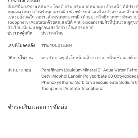
รายละเอียดสินค้า
บีเอสซี มาสซาจ คลีนซิ่ง โคลด์ ครีม ครีมนวดหน้าและล้างหน้า ที่มีป
หมดจด เหมาะสำหรับทุกสภาพผิว ช่วยชำระล้างเครื่องสำอางและสิ่งส
เปล่งปลั่งสดใส เหมาะสำหรับทุกสภาพผิว ด้วยประสิทธิภาพการทำความสะ
Tocopheryl Acetate ด้วยคุณสมบัติ Anti oxidant เผยผิวที่นุ่มนวล ดูสุขภาพ
ผิวเรียบเนียน แลดูอ่อนเยาว์อย่างเป็นธรรมชาติ
ประเทศผู้ผลิต
ประเทศไทย
เลขที่ใบจดแจ้ง
1116400013384
วิธีการใช้งาน
ทาครีมบางๆ ทั่วใบหน้าคลึงเบาๆ จากนั้นเช็ดออกด้ว
ส่วนประกอบ
Paraffinum Liquidum Mineral Oil Aqua Water Petro
Cetyl Alcohol Lanolin Polysorbate 60 Octyldodec
Phenoxyethanol Sorbitan Sesquioleate Sodium Ce
Tocopheryl Acetate Tocopherol
ชำระเงินและการจัดส่ง