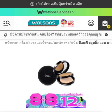
ชอปออนไลน์ครั้งแรก ลดเพิ่มจุก ๆ 10%! 🎉
เก็บโค้ดลดเพิ่มคุ้มกว่าเดิม คลิก
สมาชิกวัตสัน คลับดียังไง?
📦ส่งฟรี! เมื่อชอป 499฿
Watsons Services
0
มีบัตรสมาชิกวัตสัน คลับรึยัง? สิทธิประหยัดสุดว้าวรอคุณอยู่ ชอปคุ้มกว
มีบัตรสมาชิกวัตสัน คลับรึยัง? สิทธิประหยัดสุดว้าวรอคุณอยู่ ชอปคุ้มกว่าเดิม คลิก!
หน้าแรก
/
เครื่องสำอาง และน้ำหอม
/
เมคอัพ เฟส
/
แป้ง
/
บีเอสซี สมูทติ้ง แมท พา