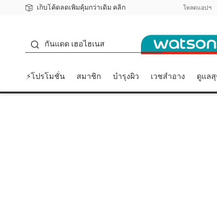
เก็บโค้ดลดเพิ่มคุ้มกว่าเดิม คลิก
ชอปออนไลน์ครั้งแรก ลดเพิ่มจุก ๆ 10%! 🎉
📦ส่งฟรี! เมื่อชอป 499฿
สมาชิกวัตสัน คลับดียังไง?
โหลดแอปฯ
กันแดด
กันแดด เฮอไฮเนส
⚡โปรโมชั่น
สมาชิก
บำรุงผิว
เวชสำอาง
ดูแลส