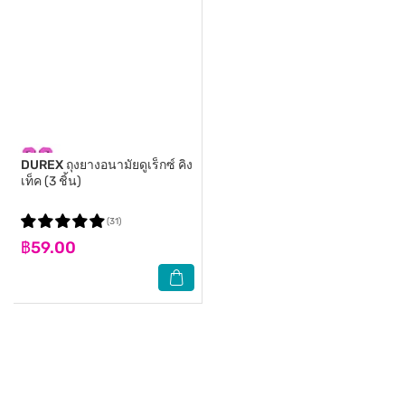
DUREX
ถุงยางอนามัยดูเร็กซ์ คิง
เท็ค (3 ชิ้น)
(31)
฿59.00