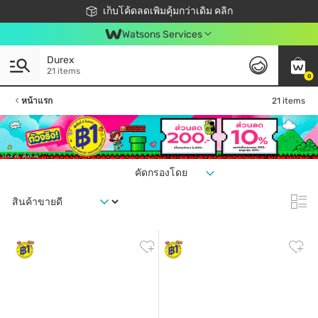
ชอปออนไลน์ครั้งแรก ลดเพิ่มจุก ๆ 10%! 🎉
เก็บโค้ดลดเพิ่มคุ้มกว่าเดิม คลิก
สมาชิกวัตสัน คลับดียังไง?
📦ส่งฟรี! เมื่อชอป 499฿
Watsons Services
Durex
21 items
0
หน้าแรก
21 items
คัดกรองโดย