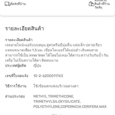
สั่งและรับ
จัดส่งที่บ้าน
สินค้าที่ร้าน
วัตสัน
รายละเอียดสินค้า
รายละเอียดสินค้า
เจลอายไลน์เนอร์แบบหมุน สูตรครีมมี่นุ่มลื่น แท่งเล็ก ปลายเรียว
แหลมขนาดเพียง 1.5 มม. เขียนไลเนอร์ได้แม่นยำ เส้นคมสวย
สามารถใช้เป็น inner liner ได้โดยไม่เลอะใต้ตาระหว่างวันกันน้ำ กัน
เหงื่อ ไม่เป็นคราบใต้ตา ติดทนนาน
ประเทศผู้ผลิต
ญี่ปุ่น
เลขที่ใบจดแจ้ง
10-2-6200011743
วิธีการใช้งาน
ใช้เขียนตกแต่งบริเวณดวงตา
ส่วนประกอบ
METHYL TRIMETHICONE,
TRIMETHYLSILOXYSILICATE,
POLYETHYLENE,COPERNICIA CERIFERA WAX