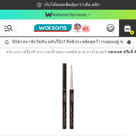
ชอปออนไลน์ครั้งแรก ลดเพิ่มจุก ๆ 10%! 🎉
เก็บโค้ดลดเพิ่มคุ้มกว่าเดิม คลิก
สมาชิกวัตสัน คลับดียังไง?
📦ส่งฟรี! เมื่อชอป 499฿
Watsons Services
0
มีบัตรสมาชิกวัตสัน คลับรึยัง? สิทธิประหยัดสุดว้าวรอคุณอยู่ ชอปคุ้มกว
มีบัตรสมาชิกวัตสัน คลับรึยัง? สิทธิประหยัดสุดว้าวรอคุณอยู่ ชอปคุ้มกว่าเดิม คลิก!
หน้าแรก
/
เครื่องสำอาง และน้ำหอม
/
เมคอัพ อาย
/
อายไลเนอร์
/
แคนเมค ครีมมี่ 