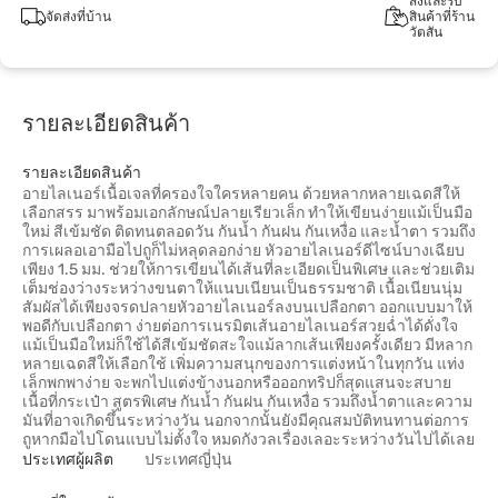
สั่งและรับ
จัดส่งที่บ้าน
สินค้าที่ร้าน
วัตสัน
รายละเอียดสินค้า
รายละเอียดสินค้า
อายไลเนอร์เนื้อเจลที่ครองใจใครหลายคน ด้วยหลากหลายเฉดสีให้
เลือกสรร มาพร้อมเอกลักษณ์ปลายเรียวเล็ก ทำให้เขียนง่ายแม้เป็นมือ
ใหม่ สีเข้มชัด ติดทนตลอดวัน กันน้ำ กันฝน กันเหงื่อ และน้ำตา รวมถึง
การเผลอเอามือไปถูก็ไม่หลุดลอกง่าย หัวอายไลเนอร์ดีไซน์บางเฉียบ
เพียง 1.5 มม. ช่วยให้การเขียนได้เส้นที่ละเอียดเป็นพิเศษ และช่วยเติม
เต็มช่องว่างระหว่างขนตาให้แนบเนียนเป็นธรรมชาติ เนื้อเนียนนุ่ม
สัมผัสได้เพียงจรดปลายหัวอายไลเนอร์ลงบนเปลือกตา ออกแบบมาให้
พอดีกับเปลือกตา ง่ายต่อการเนรมิตเส้นอายไลเนอร์สวยฉ่ำได้ดั่งใจ
แม้เป็นมือใหม่ก็ใช้ได้สีเข้มชัดสะใจแม้ลากเส้นเพียงครั้งเดียว มีหลาก
หลายเฉดสีให้เลือกใช้ เพิ่มความสนุกของการแต่งหน้าในทุกวัน แท่ง
เล็กพกพาง่าย จะพกไปแต่งข้างนอกหรือออกทริปก็สุดแสนจะสบาย
เนื้อที่กระเป๋า สูตรพิเศษ กันน้ำ กันฝน กันเหงื่อ รวมถึงน้ำตาและความ
มันที่อาจเกิดขึ้นระหว่างวัน นอกจากนั้นยังมีคุณสมบัติทนทานต่อการ
ถูหากมือไปโดนแบบไม่ตั้งใจ หมดกังวลเรื่องเลอะระหว่างวันไปได้เลย
ประเทศผู้ผลิต
ประเทศญี่ปุ่น