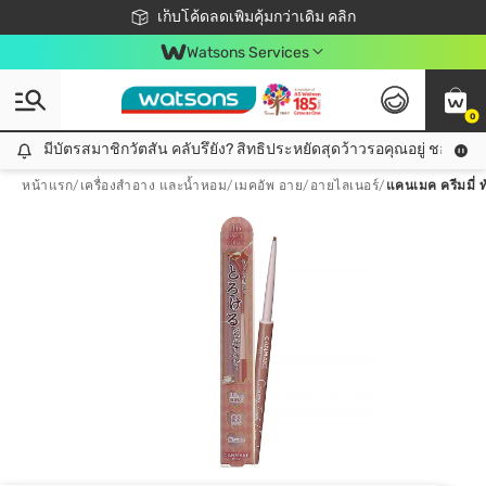
ชอปออนไลน์ครั้งแรก ลดเพิ่มจุก ๆ 10%! 🎉
เก็บโค้ดลดเพิ่มคุ้มกว่าเดิม คลิก
สมาชิกวัตสัน คลับดียังไง?
📦ส่งฟรี! เมื่อชอป 499฿
Watsons Services
0
มีบัตรสมาชิกวัตสัน คลับรึยัง? สิทธิประหยัดสุดว้าวรอคุณอยู่ ชอปคุ้มกว
มีบัตรสมาชิกวัตสัน คลับรึยัง? สิทธิประหยัดสุดว้าวรอคุณอยู่ ชอปคุ้มกว่าเดิม คลิก!
หน้าแรก
/
เครื่องสำอาง และน้ำหอม
/
เมคอัพ อาย
/
อายไลเนอร์
/
แคนเมค ครีมมี่ ทั