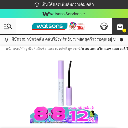
ชอปออนไลน์ครั้งแรก ลดเพิ่มจุก ๆ 10%! 🎉
เก็บโค้ดลดเพิ่มคุ้มกว่าเดิม คลิก
สมาชิกวัตสัน คลับดียังไง?
📦ส่งฟรี! เมื่อชอป 499฿
Watsons Services
0
มีบัตรสมาชิกวัตสัน คลับรึยัง? สิทธิประหยัดสุดว้าวรอคุณอยู่ ชอปคุ้มกว
มีบัตรสมาชิกวัตสัน คลับรึยัง? สิทธิประหยัดสุดว้าวรอคุณอยู่ ชอปคุ้มกว่าเดิม คลิก!
หน้าแรก
/
บำรุงผิว
/
คลีนซิ่ง และ เมคอัพรีมูฟเวอร์
/
แคนเมค ควิก แลช เคอเลอร์ รี