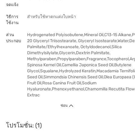
จดแจ้ง
วิธีการ
สำหรับใช้ทาตกแต่งใบหน้า
ใช้งาน
ส่วน
Hydrogenated Polyisobutene,Mineral Oil,C13-15 Alkane,
ประกอบ
20 Glyceryl Triisostearate, Glyceryl Isostearate,Water,De
Palmitate/Ethylhexanoate, Octyldodecanol,Silica
Dimethylsilylate,Glycerin,Dextrin Palmitate,
Methylparaben,Propylparaben,Fragrance,Tocopherol,Ar
Spinosa Kernel Oil,Camellia Japonica Seed Oil,Butylene
Glycol,Squalane,Hydrolyzed Keratin,Macadamia Ternifol
Seed Oil,Simmondsia Chinensis Seed Oil,Olea Europaea (O
Fruit Oil,Rosa Canina Fruit Oil,Sodium
Hyaluronate,Phenoxyethanol,Chamomilla Recutita Flow
Extrac
ซ่อน
โปรโมชั่น: (1)