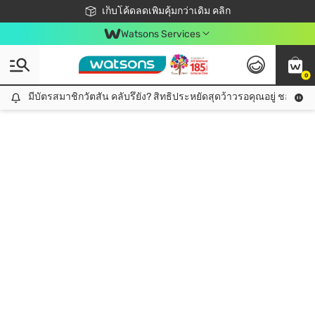
ชอปออนไลน์ครั้งแรก ลดเพิ่มจุก ๆ 10%! 🎉
เก็บโค้ดลดเพิ่มคุ้มกว่าเดิม คลิก
สมาชิกวัตสัน คลับดียังไง?
📦ส่งฟรี! เมื่อชอป 499฿
Watsons Services
0
มีบัตรสมาชิกวัตสัน คลับรึยัง? สิทธิประหยัดสุดว้าวรอคุณอยู่ ชอปคุ้มกว
มีบัตรสมาชิกวัตสัน คลับรึยัง? สิทธิประหยัดสุดว้าวรอคุณอยู่ ชอปคุ้มกว่าเดิม คลิก!