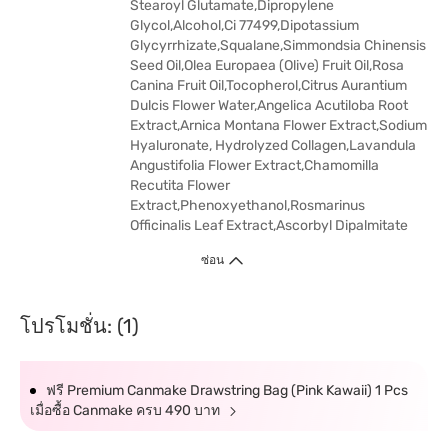
Stearoyl Glutamate,Dipropylene
Glycol,Alcohol,Ci 77499,Dipotassium
Glycyrrhizate,Squalane,Simmondsia Chinensis
Seed Oil,Olea Europaea (Olive) Fruit Oil,Rosa
Canina Fruit Oil,Tocopherol,Citrus Aurantium
Dulcis Flower Water,Angelica Acutiloba Root
Extract,Arnica Montana Flower Extract,Sodium
Hyaluronate, Hydrolyzed Collagen,Lavandula
Angustifolia Flower Extract,Chamomilla
Recutita Flower
Extract,Phenoxyethanol,Rosmarinus
Officinalis Leaf Extract,Ascorbyl Dipalmitate
ซ่อน
โปรโมชั่น: (1)
ฟรี Premium Canmake Drawstring Bag (Pink Kawaii) 1 Pcs
เมื่อซื้อ Canmake ครบ 490 บาท