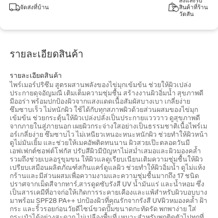
สั่งและรับ
จัดส่งที่บ้าน
สินค้าที่ร้าน
วัตสัน
รายละเอียดสินค้า
รายละเอียดสินค้า
ไพร์เมอร์ปริซึม สูตรผสานพลังของไข่มุกเข้มข้น ช่วยให้ผิวเปล่ง
ประกายดุจอัญมณี เติมเต็มความชุ่มชื้น สร้างงานผิวอิ่มน้ำ สุขภาพดี
มีออร่า พร้อมปกป้องผิวจากแสงแดดเนื้อสัมผัสบางเบา เกลี่ยง่าย
ซึมซาบเร็ว ไม่หนักผิว ใช้ได้กับทุกสภาพผิวด้วยส่วนผสมของไข่มุก
เข้มข้น ช่วยกระตุ้นให้ผิวเปล่งปลั่งเป็นประกายแวววาว ดูสุขภาพดี
จากภายในสู่ภายนอก เผยผิวกระจ่างใสอย่างเป็นธรรมชาติเนื้อไพร์เม
อร์เกลี่ยง่าย ซึมซาบไว ไม่เหนียวเหนอะหนะหนักผิว ช่วยทำให้ผิวหน้า
ดูไม่มันเยิ้ม และช่วยให้เมคอัพติดทนนาน ผิวสวยเป๊ะตลอดวันมี
เอฟเฟกต์ซอฟต์โฟกัส ปรับสีผิวมีปัญหาไม่สม่ำเสมอและผิวมองคล้ำ
รวมถึงช่วยเบลอรูขุมขน ให้ผิวแลดูเรียบเนียนเติมความชุ่มชื้นให้ผิว
เปรียบเสมือนผลิตภัณฑ์สกินแคร์ดูแลผิว ช่วยทำให้ผิวอิ่มน้ำ ดูไม่แห้ง
กร้านและมีส่วนผสมเพื่อความงามและความชุ่มชื้นมากถึง 17 ชนิด
ปราศจากเม็ดสีจากทาร์,สารดูดซับรังสี UV น้ำมันแร่ และน้ำหอม ซึ่ง
เป็นสารเคมีที่อาจก่อให้เกิดการระคายเคืองและแพ้สำหรับผิวบอบบาง
มาพร้อม SPF28 PA++ ปกป้องผิวที่คุณรักจากรังสี UVผิวหมองคล้ำ ฝ้า
กระ และริ้วรอยก่อนวัยดีไซน์ขวดปั๊มขนาดกะทัดรัด พกพาง่าย ใส่
กระเป๋าได้อย่างสะดวก ไม่เปลืองพื้นที่ เหมาะสำหรับพกติดตัวไปทุกที่