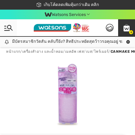
ชอปออนไลน์ครั้งแรก ลดเพิ่มจุก ๆ 10%! 🎉
เก็บโค้ดลดเพิ่มคุ้มกว่าเดิม คลิก
สมาชิกวัตสัน คลับดียังไง?
📦ส่งฟรี! เมื่อชอป 499฿
Watsons Services
0
มีบัตรสมาชิกวัตสัน คลับรึยัง? สิทธิประหยัดสุดว้าวรอคุณอยู่ ชอปคุ้มกว
มีบัตรสมาชิกวัตสัน คลับรึยัง? สิทธิประหยัดสุดว้าวรอคุณอยู่ ชอปคุ้มกว่าเดิม คลิก!
หน้าแรก
/
เครื่องสำอาง และน้ำหอม
/
เมคอัพ เฟส
/
เบส/ไพร์เมอร์
/
CANMAKE MO