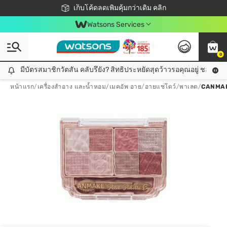
ชอปออนไลน์ครั้งแรก ลดเพิ่มจุก ๆ 10%! 🎉
เก็บโค้ดลดเพิ่มคุ้มกว่าเดิม คลิก
สมาชิกวัตสัน คลับดียังไง?
📦ส่งฟรี! เมื่อชอป 499฿
Watsons Services
0
มีบัตรสมาชิกวัตสัน คลับรึยัง? สิทธิประหยัดสุดว้าวรอคุณอยู่ ชอปคุ้มกว
มีบัตรสมาชิกวัตสัน คลับรึยัง? สิทธิประหยัดสุดว้าวรอคุณอยู่ ชอปคุ้มกว่าเดิม คลิก!
หน้าแรก
/
เครื่องสำอาง และน้ำหอม
/
เมคอัพ อาย
/
อายแชโดว์/พาเลต
/
CANMAK