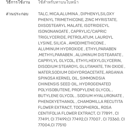
วิธีการใช้งาน
ใช้สำหรับทาบนใบหน้า
ส่วนประกอบ
TALC, MICA,ALUMINA , DIPHENYLSILOXY
PHENYL TRIMETHICONE, ZINC MYRISTATE,
DIISOSTEARYL MALATE, ISOTRIDECYL
ISONONANOATE , CAPRYLIC/CAPRIC
TRIGLYCERIDE, PETROLATUM, LAUROYL
LYSINE, SILICA , AMODIMETHICONE ,
ALUMINUM HYDROXIDE , ETHYLPARABEN
,METHYLPARABEN , ALUMINUM DISTEARATE ,
CAPRYLYL GLYCOL, ETHYLHEXYLGLYCERIN,
DISODIUM STEAROYL GLUTAMATE, TIN OXIDE ,
WATER,SODIUM DEHYDROACETATE, ARGANIA
SPINOSA KERNEL OIL, SIMMONDSIA
CHINENSIS SEED OIL, HYDROGENATED
POLYISOBUTENE, PROPYLENE GLYCOL ,
BUTYLENE GLYCOL , SODIUM HYALURONATE ,
PHENOXYETHANOL , CHAMOMILLA RECUTITA
FLOWER EXTRACT, TOCOPHEROL, ROSA
CENTIFOLIA FLOWER EXTRACT, CI 77891 , CI
77491, CI 77499,CI 77492,CI 77007 , CI 73360, CI
77004,CI 77510