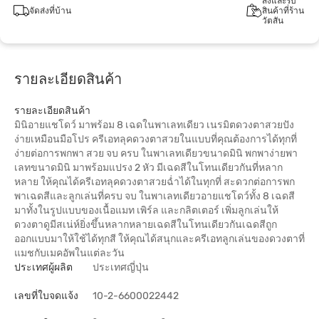
สั่งและรับ
จัดส่งที่บ้าน
สินค้าที่ร้าน
วัตสัน
รายละเอียดสินค้า
รายละเอียดสินค้า
มินิอายแชโดว์ มาพร้อม 8 เฉดในพาเลทเดียว เนรมิตดวงตาสวยปัง
ง่ายเหมือนมือโปร ครีเอทลุคดวงตาสวยในแบบที่คุณต้องการได้ทุกที่
ง่ายต่อการพกพา สวย จบ ครบ ในพาเลทเดียวขนาดมินิ พกพาง่ายพา
เลทขนาดมินิ มาพร้อมแปรง 2 หัว มีเฉดสีในโทนเดียวกันที่หลาก
หลาย ให้คุณได้ครีเอทลุคดวงตาสวยฉ่ำได้ในทุกที่ สะดวกต่อการพก
พาเฉดสีและลูกเล่นที่ครบ จบ ในพาเลทเดียวอายแชโดว์ทั้ง 8 เฉดสี
มาทั้งในรูปแบบของเนื้อแมท เพิร์ล และกลิตเตอร์ เพิ่มลูกเล่นให้
ดวงตาดูมีสเน่ห์ยิ่งขึ้นหลากหลายเฉดสีในโทนเดียวกันเฉดสีถูก
ออกแบบมาให้ใช้ได้ทุกสี ให้คุณได้สนุกและครีเอทลูกเล่นของดวงตาที่
แมชกับเมคอัพในแต่ละวัน
ประเทศผู้ผลิต
ประเทศญี่ปุ่น
เลขที่ใบจดแจ้ง
10-2-6600022442